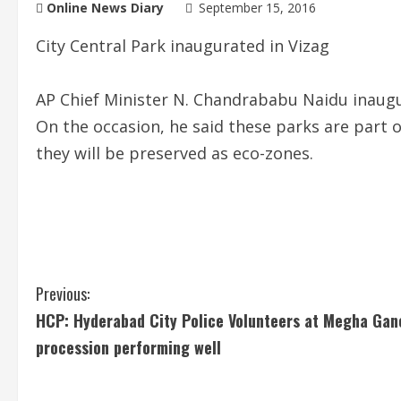
Online News Diary
September 15, 2016
City Central Park inaugurated in Vizag
AP Chief Minister N. Chandrababu Naidu inaug
On the occasion, he said these parks are part o
they will be preserved as eco-zones.
C
Previous:
HCP: Hyderabad City Police Volunteers at Megha Gan
o
procession performing well
n