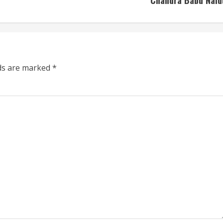
Chandra Babu Naid
lds are marked
*