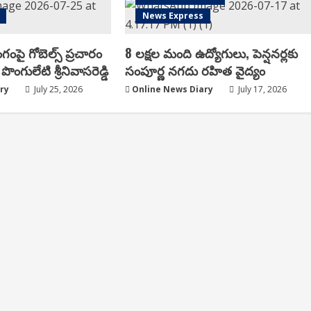
News Express
ంగంపై గోబెల్స్ ప్ర‌చారం
8 లక్షల మంది ఉద్యోగులు, పెన్షనర్లకు
పొంగులేటి శ్రీ‌నివాస‌రెడ్డి
సంపూర్ణ నగదు రహిత వైద్యం
ry
July 25, 2026
Online News Diary
July 17, 2026