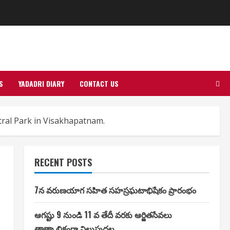
S
YADADRI DIARY
CONTACT US
ral Park in Visakhapatnam.
RECENT POSTS
7న వరుణయాగ సహిత సహస్రఘటాభిషేకం ప్రారంభం
ఆగష్టు 9 నుండి 11 వ తేదీ వరకు ఆర్జితసేవలు
తాత్కాలికంగా నిలుపుదల