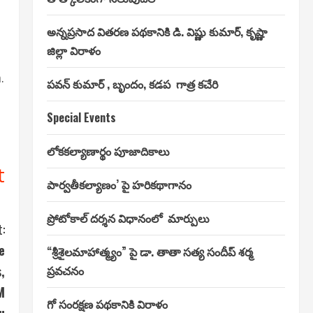
అన్నప్రసాద వితరణ పథకానికి డి. విష్ణు కుమార్, కృష్ణా
జిల్లా విరాళం
.
పవన్ కుమార్ , బృందం, కడప గాత్ర కచేరి
Special Events
లోకకల్యాణార్థం పూజాదికాలు
t
పార్వతీకల్యాణం’ పై హరికథాగానం
ప్రోటోకాల్ దర్శన విధానంలో మార్పులు
:
e
“శ్రీశైలమాహాత్మ్యం” పై డా. తాతా సత్య సందీప్ శర్మ
,
ప్రవచనం
M
గో సంరక్షణ పథకానికి విరాళం