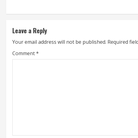
t
i
n
Leave a Reply
u
Your email address will not be published.
Required fie
e
Comment
*
R
e
a
d
i
n