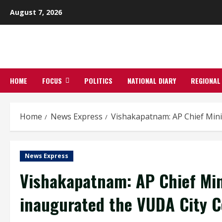
Skip
August 7, 2026
to
content
HOME
FOCUS
POLITICS
NATIONAL DIARY
REGIONAL
Home
News Express
Vishakapatnam: AP Chief Mini
News Express
Vishakapatnam: AP Chief Min
inaugurated the VUDA City C