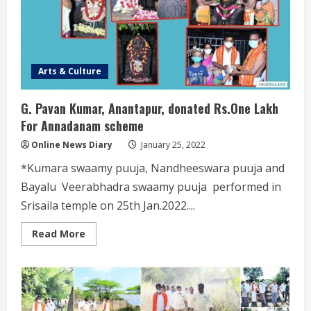
వ్యూహం-
ఈ
ఓ
లవన్న
Arts & Culture
G. Pavan Kumar, Anantapur, donated Rs.One Lakh
For Annadanam scheme
Online News Diary
January 25, 2022
*Kumara swaamy puuja, Nandheeswara puuja and
Bayalu Veerabhadra swaamy puuja performed in
Srisaila temple on 25th Jan.2022....
Read
Read More
more
about
G.
Pavan
Kumar,
Anantapur,
donated
Rs.One