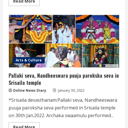
Read
Read More
more
about
Bayalu
Veerabhadraswamy
Paroksha
seva
and
Sahasra
Deeparchana
Seva
in
Srisailam
Arts & Culture
Pallaki seva, Nandheeswara puuja paroksha seva in
Srisaila temple
Online News Diary
January 30, 2022
*Srisaila devasthanam:Pallaki seva, Nandheeswara
puuja paroksha seva performed in Srisaila temple
on 30th Jan.2022. Archaka swaamulu performed...
Read
Read More