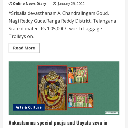
Online News Diary
January 29, 2022
*Srisaila devasthanam:A. Chandralingam Goud,
Nagi Reddy Guda,Ranga Reddy District, Telangana
State donated Rs.1,05,000/- worth Laggage
Trolleys on...
Read
Read More
more
about
A.
Chandralingam
Goud
donated
Rs.1,05,000/-
worth
Laggage
Trolleys
Arts & Culture
Ankaalamma special puuja and Uuyala seva in