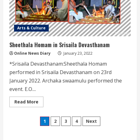
ప్రాంతాల
పరిశీలన
Arts & Culture
Sheethala Homam in Srisaila Devasthanam
Online News Diary
January 23, 2022
*Srisaila Devasthanam:Sheethala Homam
performed in Srisaila Devasthanam on 23rd
January 2022. Archaka swaamulu performed the
event. E.O....
Read
Read More
more
about
Sheethala
Posts
Homam
1
2
3
4
Next
in
Srisaila
pagination
Devasthanam