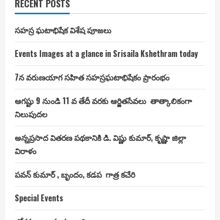
RECENT POSTS
సహస్ర ఘటాభిషేక విశేష పూజలు
Events Images at a glance in Srisaila Kshethram today
7న వరుణయాగ సహిత సహస్రఘటాభిషేకం ప్రారంభం
ఆగష్టు 9 నుండి 11 వ తేదీ వరకు ఆర్జితసేవలు తాత్కాలికంగా
నిలుపుదల
అన్నప్రసాద వితరణ పథకానికి డి. విష్ణు కుమార్, కృష్ణా జిల్లా
విరాళం
పవన్ కుమార్ , బృందం, కడప గాత్ర కచేరి
Special Events