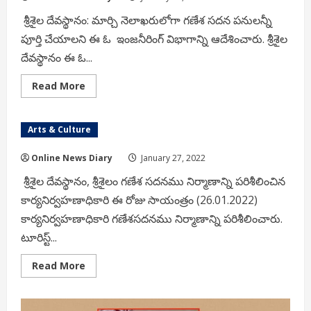
శ్రీశైల దేవస్థానం: మార్చి నెలాఖరులోగా గణేశ సదన పనులన్నీ
పూర్తి చేయాలని ఈ ఓ ఇంజనీరింగ్ విభాగాన్ని ఆదేశించారు. శ్రీశైల
దేవస్థానం ఈ ఓ...
Read
Read More
more
about
మార్చి
నెలాఖరులోగా
Arts & Culture
గణేశ
సదన
పనులన్నీ
Online News Diary
January 27, 2022
పూర్తి
చేయాలి
శ్రీశైల దేవస్థానం, శ్రీశైలం గణేశ సదనము నిర్మాణాన్ని పరిశీలించిన
–
ఈ
కార్యనిర్వహణాధికారి ఈ రోజు సాయంత్రం (26.01.2022)
ఓ
కార్యనిర్వహణాధికారి గణేశసదనము నిర్మాణాన్ని పరిశీలించారు.
టూరిస్ట్...
Read
Read More
more
about