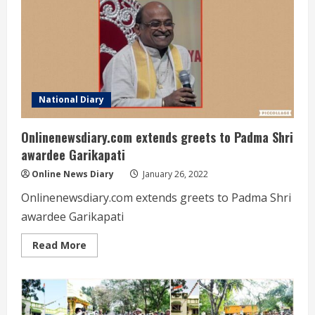
National Diary
Onlinenewsdiary.com extends greets to Padma Shri
awardee Garikapati
Online News Diary
January 26, 2022
Onlinenewsdiary.com extends greets to Padma Shri
awardee Garikapati
Read
Read More
more
about
Onlinenewsdiary.com
extends
greets
to
Padma