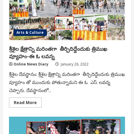
Shri
awardee
Garikapati
Arts & Culture
శ్రీశైల క్షేత్రాన్ని మరింతగా తీర్చిదిద్దేందుకు త్రిముఖ
వ్యూహం-ఈ ఓ లవన్న
Online News Diary
January 26, 2022
శ్రీశైల దేవస్థానం: శ్రీశైల క్షేత్రాన్ని మరింతగా తీర్చిదిద్దేందుకు త్రిముఖ
వ్యూహం తో ముందుకు పోతున్నామని ఈ ఓ ఎస్. లవన్న
చెప్పారు. దేవస్థానంలో...
Read
Read More
more
about
శ్రీశైల
క్షేత్రాన్ని
మరింతగా
తీర్చిదిద్దేందుకు
త్రిముఖ