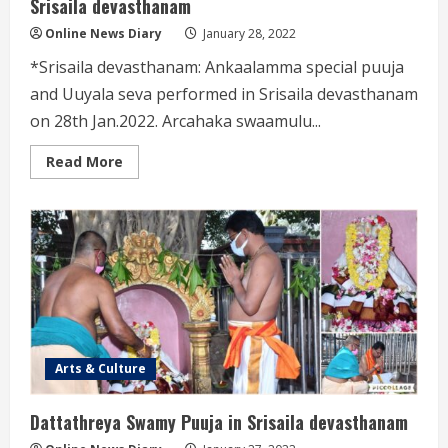
Srisaila devasthanam
Online News Diary
January 28, 2022
*Srisaila devasthanam: Ankaalamma special puuja
and Uuyala seva performed in Srisaila devasthanam
on 28th Jan.2022. Arcahaka swaamulu...
Read
Read More
more
about
Ankaalamma
special
puuja
and
Uuyala
seva
in
Srisaila
devasthanam
Arts & Culture
Dattathreya Swamy Puuja in Srisaila devasthanam