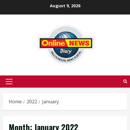
Skip
August 9, 2026
to
content
Primary
Menu
Home
2022
January
Month:
January 2022