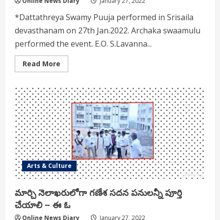
Online News Diary
January 27, 2022
*Dattathreya Swamy Puuja performed in Srisaila
devasthanam on 27th Jan.2022. Archaka swaamulu
performed the event. E.O. S.Lavanna...
Read
Read More
more
about
Dattathreya
Swamy
Puuja
in
Srisaila
devasthanam
Arts & Culture
మార్చి నెలాఖరులోగా గణేశ సదన పనులన్నీ పూర్తి
చేయాలి – ఈ ఓ
Online News Diary
January 27, 2022