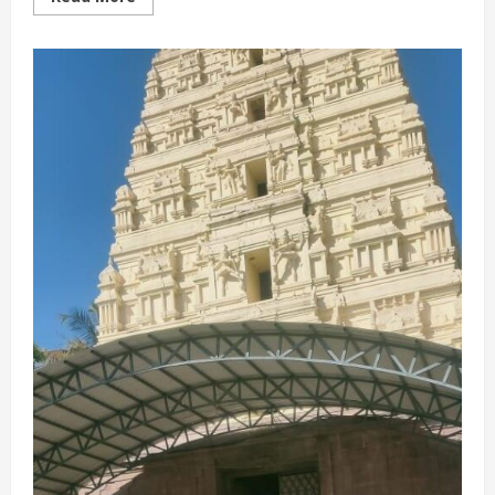
more
about
Pallaki
seva,
Nandheeswara
puuja
paroksha
seva
in
Srisaila
temple