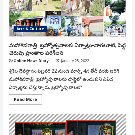
Lakh
For
Annadanam
scheme
Arts & Culture
మహాశివరాత్రి బ్రహ్మోత్సవాలకు ఏర్పాట్లు-నాగలూటి, పెద్ద
చెరువు ప్రాంతాల పరిశీలన
Online News Diary
January 25, 2022
శ్రీశైల దేవస్థానం:ఫిబ్రవరి 22 నుండి మార్చి 4వ తేదీ వరకు జరిగే
మహాశివరాత్రి బ్రహ్మోత్సవాలను దృష్టిలో ఉంచుకుని వివిధ
ఏర్పాట్లను చేస్తున్నారు. బ్రహ్మోత్సవాలలో...
Read
Read More
more
about
మహాశివరాత్రి
బ్రహ్మోత్సవాలకు
ఏర్పాట్లు-
నాగలూటి,
పెద్ద
చెరువు