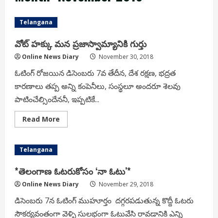
Telangana
వోట్ హక్కు మన ప్రజాస్వామ్యానికి గుర్తు
Online News Diary
November 30, 2018
ఓటింగ్ రోజయిన డిసెంబరు 7వ తేదీన, దేశ రక్షణ, భద్రత
కారణాలు తప్ప అన్ని కంపెనీలు, సంస్థలూ అందరూ శెలవు
పాటించేల్సిందేననీ, ఇప్పటికే...
Read
Read More
more
about
వోట్
హక్కు
Telangana
మన
ప్రజాస్వామ్యానికి
గుర్తు
*తెలంగాణ ఓటరుకోసం ‘నా ఓటు’*
Online News Diary
November 29, 2018
డిసెంబరు 7న ఓటింగ్ ముహూర్తం దగ్గరపడుతున్న కొద్దీ ఓటరు
సౌకర్యవంతంగా వెళ్ళి సులభంగా ఓటువేసి రావడానికి ఎన్ని