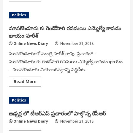
more
about
V.V.
Ravikumar,
Politics
Hyderabad donated Rs,1,00,116
for
Annadhaanam
మానకొండూరు కు రెండోసారి రసమయి ఎమ్మెల్యే కావడం
scheme
in
ఖాయం-హరీశ్
Srisaila
Temple
Online News Diary
November 21, 2018
మానకొండూరులో మంత్రి హరీశ్ రావు ప్రచారం* –
మానకొండూరు కు రెండోసారి రసమయి ఎమ్మెల్యే కావడం ఖాయం.
– మానకొండూరు నియోజకవర్గాన్ని సిద్ధిపేట...
Read
Read More
more
about
మానకొండూరు
కు
Politics
రెండోసారి
రసమయి
ఎమ్మెల్యే
జడ్చర్ల లో టీఆర్ఎస్ ప్రచారంలో పాల్గొన్న కేసీఆర్
కావడం
ఖాయం-
Online News Diary
November 21, 2018
హరీశ్