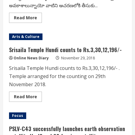
అవకాశాలున్నాయో వాటిని ఆచరణలోకి తీసుకు...
Read
Read More
more
about
*తెలంగాణ
ఓటరుకోసం
Arts & Culture
‘నా
ఓటు’*
Srisaila Temple Hundi counts to Rs.3,30,12,196/-
Online News Diary
November 29, 2018
Srisaila Temple Hundi counts to Rs.3,30,12,196/- .
Temple arranged for the counting on 29th
November 2018.
Read
Read More
more
about
Srisaila
Temple
Focus
Hundi
counts
to
PSLV-C43 successfully launches earth observation
Rs.3,30,12,196/-