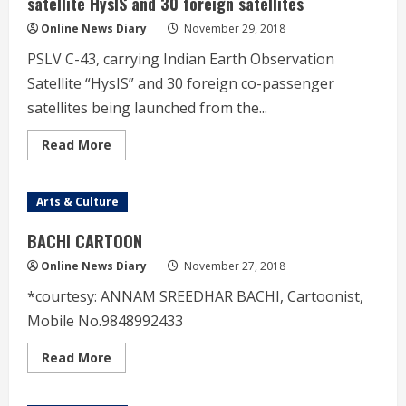
satellite HysIS and 30 foreign satellites
Online News Diary
November 29, 2018
PSLV C-43, carrying Indian Earth Observation
Satellite “HysIS” and 30 foreign co-passenger
satellites being launched from the...
Read
Read More
more
about
PSLV-
C43
Arts & Culture
successfully
launches
earth
BACHI CARTOON
observation
satellite
Online News Diary
November 27, 2018
HysIS
and
*courtesy: ANNAM SREEDHAR BACHI, Cartoonist,
30
foreign
Mobile No.9848992433
satellites
Read
Read More
more
about
BACHI