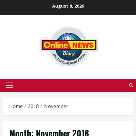
Skip
August 8, 2026
to
content
Primary
Menu
Home
2018
November
Month:
November 2018