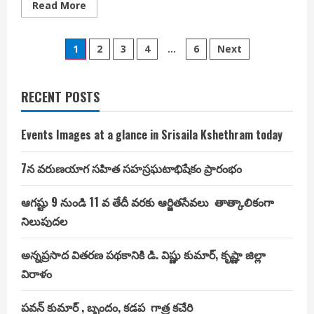
Read
Read More
more
about
జడ్చర్ల
Posts
లో
1
2
3
4
…
6
Next
టీఆర్ఎస్
ప్రచారంలో
pagination
పాల్గొన్న
కేసీఆర్
RECENT POSTS
Events Images at a glance in Srisaila Kshethram today
7న వరుణయాగ సహిత సహస్రఘటాభిషేకం ప్రారంభం
ఆగష్టు 9 నుండి 11 వ తేదీ వరకు ఆర్జితసేవలు తాత్కాలికంగా
నిలుపుదల
అన్నప్రసాద వితరణ పథకానికి డి. విష్ణు కుమార్, కృష్ణా జిల్లా
విరాళం
పవన్ కుమార్ , బృందం, కడప గాత్ర కచేరి