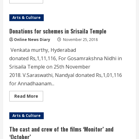
more
about
నేడు
శ్రీ
Arts & Culture
అహోబలేశ్వరుల
దివ్య
శ్రీ
Donations for schemes in Srisaila Temple
సన్నిధిలో
కార్తీక
Online News Diary
November 25, 2018
వనభోజనోత్సవం
Venkata murthy, Hyderabad
donated Rs,1,11,116, For Gosamrakshna Nidhi in
Srisaila Temple on 25th November
2018. V.Saraswathi, Nandyal donated Rs,1,01,116
for Annadhaanam...
Read
Read More
more
about
Donations
for
Arts & Culture
schemes
in
Srisaila
The cast and crew of the films ‘Monitor’ and
Temple
‘October’