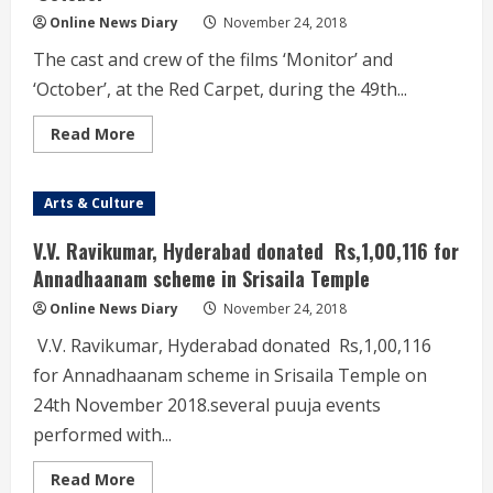
Online News Diary
November 24, 2018
The cast and crew of the films ‘Monitor’ and
‘October’, at the Red Carpet, during the 49th...
Read
Read More
more
about
The
cast
Arts & Culture
and
crew
of
V.V. Ravikumar, Hyderabad donated Rs,1,00,116 for
the
films
Annadhaanam scheme in Srisaila Temple
‘Monitor’
and
Online News Diary
November 24, 2018
‘October’
V.V. Ravikumar, Hyderabad donated Rs,1,00,116
for Annadhaanam scheme in Srisaila Temple on
24th November 2018.several puuja events
performed with...
Read
Read More