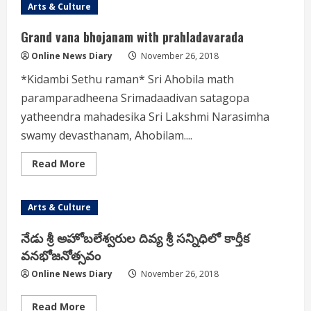
CARTOON
Arts & Culture
Grand vana bhojanam with prahladavarada
Online News Diary
November 26, 2018
*Kidambi Sethu raman* Sri Ahobila math
paramparadheena Srimadaadivan satagopa
yatheendra mahadesika Sri Lakshmi Narasimha
swamy devasthanam, Ahobilam....
Read
Read More
more
about
Grand
vana
Arts & Culture
bhojanam
with
prahladavarada
నేడు శ్రీ అహోబలేశ్వరుల దివ్య శ్రీ సన్నిధిలో కార్తీక
వనభోజనోత్సవం
Online News Diary
November 26, 2018
Read
Read More