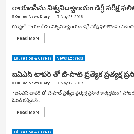
the
రాయలసీమ విశ్వవిద్యాలయం డిగ్రీ పరీక్ష ఫ
30th
Annual
Convocation
Online News Diary
May 23, 2018
of
the
కర్నూల్: రాయలసీమ విశ్వవిద్యాలయం డిగ్రీ పరీక్ష ఫలితాలను విడుదల చేసి
Goa
University
Read
Read More
more
about
రాయలసీమ
విశ్వవిద్యాలయం
Education & Career
News Express
డిగ్రీ
పరీక్ష
ఫలితాలు
ఐఏఎస్ టాపర్ తో టి-సాట్ ప్రత్యేక ప్రత్యక్ష ప్ర
విడుదల
Online News Diary
May 17, 2018
*ఐఏఎస్ టాపర్ తో టి-సాట్ ప్రత్యేక ప్రత్యక్ష ప్రసార కార్యక్రమం* హ
సివిల్ సర్వీసెస్...
Read
Read More
more
about
ఐఏఎస్
టాపర్
Education & Career
తో