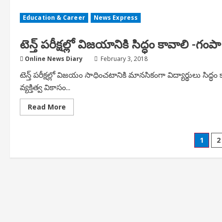
ఆర్థిక,
అక్షరాస్యత
Education & Career
News Express
అంశంపై
సెమినార్
టెన్త్ పరీక్షల్లో విజయానికి సిద్ధం కావాలి -గంపా
Online News Diary
February 3, 2018
టెన్త్ పరీక్షల్లో విజయం సాధించటానికి మానసికంగా విద్యార్థులు సిద్ధం
వ్యక్తిత్వ వికాసం...
Read
Read More
more
about
టెన్త్
పరీక్షల్లో
Post
1
2
విజయానికి
సిద్ధం
కావాలి
pagi
-గంపా
నాగేశ్వర్