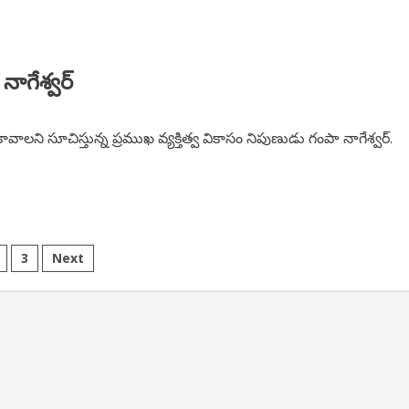
 నాగేశ్వర్
 కావాలని సూచిస్తున్న ప్రముఖ వ్యక్తిత్వ వికాసం నిపుణుడు గంపా నాగేశ్వర్.
s
3
Next
nation