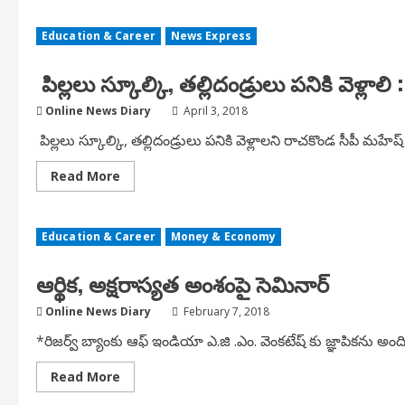
Kadiyam
Srihari
Education & Career
News Express
released
Inter
results
పిల్లలు స్కూల్కి, తల్లిదండ్రులు పనికి వెళ్ల
Online News Diary
April 3, 2018
పిల్లలు స్కూల్కి, తల్లిదండ్రులు పనికి వెళ్లాలని రాచకొండ సీపీ మ
Read
Read More
more
about
పిల్లలు
స్కూల్కి,
Education & Career
Money & Economy
తల్లిదండ్రులు
పనికి
వెళ్లాలి
ఆర్థిక, అక్షరాస్యత అంశంపై సెమినార్
:
మహేష్
భగవత్
Online News Diary
February 7, 2018
పిలుపు
*రిజర్వ్ బ్యాంకు ఆఫ్ ఇండియా ఎ.జి .ఎం. వెంకటేష్ కు జ్ఞాపికను అందిస్తున
Read
Read More
more
about