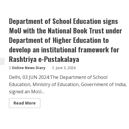
Department of School Education signs
MoU with the National Book Trust under
Department of Higher Education to
develop an institutional framework for
Rashtriya e-Pustakalaya
Online News Diary
June 3, 2024
Delhi, 03 JUN 2024:The Department of School
Education, Ministry of Education, Government of India,
signed an MoU...
Read
Read More
more
about
Department
of
School
Education