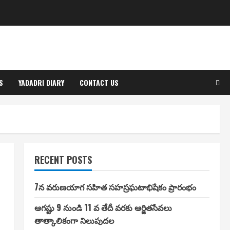
S
YADADRI DIARY
CONTACT US
RECENT POSTS
7న వరుణయాగ సహిత సహస్రఘటాభిషేకం ప్రారంభం
ఆగష్టు 9 నుండి 11 వ తేదీ వరకు ఆర్జితసేవలు
తాత్కాలికంగా నిలుపుదల