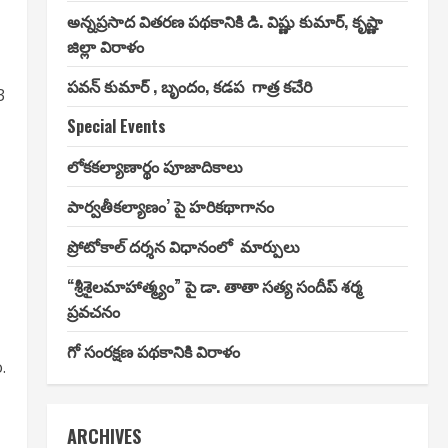
అన్నప్రసాద వితరణ పథకానికి డి. విష్ణు కుమార్, కృష్ణా
జిల్లా విరాళం
పవన్ కుమార్ , బృందం, కడప గాత్ర కచేరి
3
Special Events
లోకకల్యాణార్థం పూజాదికాలు
పార్వతీకల్యాణం’ పై హరికథాగానం
ప్రోటోకాల్ దర్శన విధానంలో మార్పులు
“శ్రీశైలమాహాత్మ్యం” పై డా. తాతా సత్య సందీప్ శర్మ
ప్రవచనం
గో సంరక్షణ పథకానికి విరాళం
.
ARCHIVES