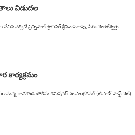
లితాలు విడుదల
న వర్సిటీ ప్రిన్సిపాల్ ప్రొఫెసర్ శ్రీనివాసరావు, సీఈ వెంకటేశ్వర్లు
సార కార్యక్రమం
ాజరుకానున్న రాచకొండ పోలీసు కమిషనర్ ఎం.ఎం.భగవత్ (టి.సాట్-సాఫ్ట్ నెట్)