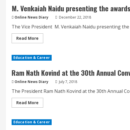
M. Venkaiah Naidu presenting the awards
Online News Diary
December 22, 2018
The Vice President M. Venkaiah Naidu presenting the a
Read
Read More
more
about
M.
Venkaiah
Education & Career
Naidu
presenting
the
Ram Nath Kovind at the 30th Annual Conv
awards
to
the
Online News Diary
July 7, 2018
students
The President Ram Nath Kovind at the 30th Annual Conv
Read
Read More
more
about
Ram
Nath
Education & Career
Kovind
at