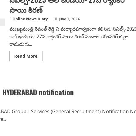
సాయి కిరణ్
Online News Diary
June 3, 2024
ముఖ్యమంత్రి రేవంత్ రెడ్డి ని మర్యాదపూర్వకంగా కలిసిన, సివిల్స్-202
ఆల్ ఇండియా 27వ ర్యాంకర్ సాయి కిరణ్ నందాల. కరీంనగర్ జిల్లా
రామడుగు...
Read
Read More
more
about
సీఎం
ను
మర్యాదపూర్వకంగా
కలిసిన
సివిల్స్-2023
 HYDERABAD notification
ఆల్
ఇండియా
27వ
ర్యాంకర్
సాయి
Group-I Services (General Recruitment) Notification No
కిరణ్
...