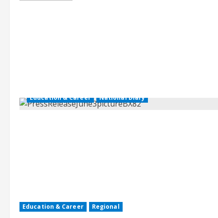
about
TELANGANA
PUBLIC
SERVICE
COMMISSION:
HYDERABAD
notification
Education & Career
National Diary
Education & Career
Regional