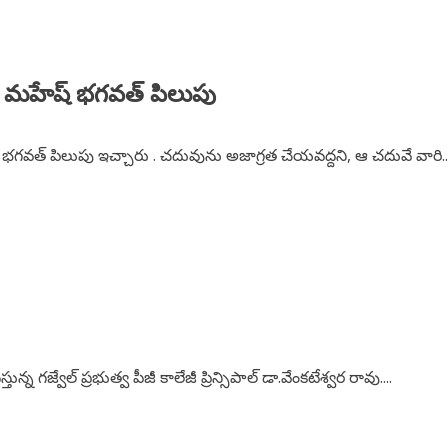
ాలి : మహేష్ భగవత్ పిలుపు
హేష్ భగవత్ పిలుపు ఇచ్చారు . చదువును అజాగ్రత చేయవద్దని, ఆ చదువే వారి..
్న గజ్వేల్ ప్రభుత్వ పీజీ కాలేజీ ప్రిన్సిపాల్ డా.వేంకటేశ్వర రావు....