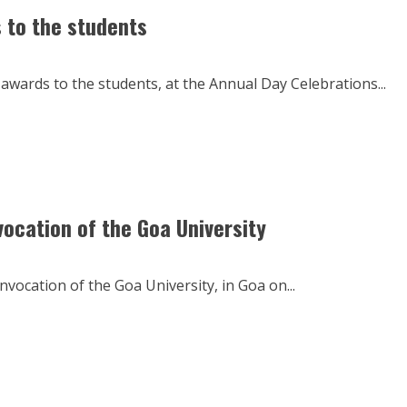
signs
 to the students
MoU
with
the
National
Book
wards to the students, at the Annual Day Celebrations...
Trust
under
Department
of
Higher
Education
to
develop
an
institutional
framework
ocation of the Goa University
for
Rashtriya
e-
Pustakalaya
ocation of the Goa University, in Goa on...