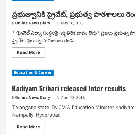
టి-
సాట్
ప్రభుత్వానికి ప్రైవేట్, ప్రభుత్వ పాఠశాలలు ర
ప్రత్యేక
ప్రత్యక్ష
ప్రసార
Online News Diary
May 16, 2018
కార్యక్రమం
**ప్రైవేట్ విద్యా సంస్థలపై వ్యతిరేక భావం లేదు* ప్రజలు ప్రభుత్వ 
ప్రైవేట్, ప్రభుత్వ పాఠశాలలు రెండు...
Read
Read More
more
about
ప్రభుత్వానికి
ప్రైవేట్,
Education & Career
ప్రభుత్వ
పాఠశాలలు
రెండు
Kadiyam Srihari released Inter results
కళ్లలాంటివి-
కడియం
శ్రీహరి
Online News Diary
April 13, 2018
Telangana state Dy.CM & Education Minister Kadiyam Sr
Nampally, Hyderabad.
Read
Read More
more
about