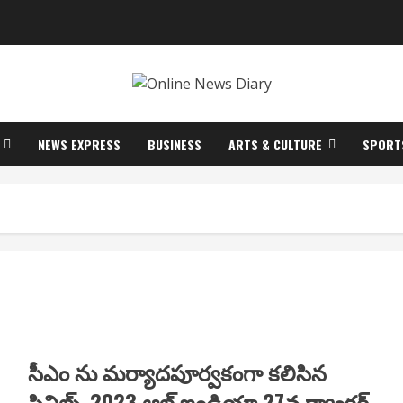
NEWS EXPRESS
BUSINESS
ARTS & CULTURE
SPORT
సీఎం ను మర్యాదపూర్వకంగా కలిసిన
సివిల్స్-2023 ఆల్ ఇండియా 27వ ర్యాంకర్