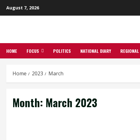
Skip
August 7, 2026
to
content
HOME
FOCUS
POLITICS
NATIONAL DIARY
REGIONAL
Home
2023
March
Month:
March 2023