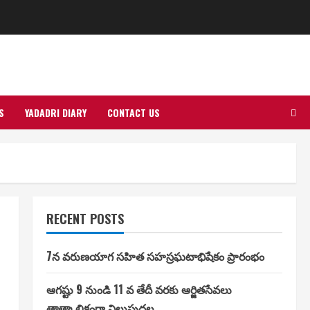
S
YADADRI DIARY
CONTACT US
RECENT POSTS
7న వరుణయాగ సహిత సహస్రఘటాభిషేకం ప్రారంభం
ఆగష్టు 9 నుండి 11 వ తేదీ వరకు ఆర్జితసేవలు
తాత్కాలికంగా నిలుపుదల