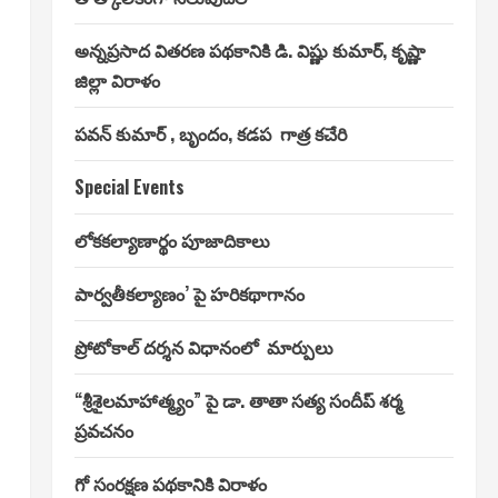
అన్నప్రసాద వితరణ పథకానికి డి. విష్ణు కుమార్, కృష్ణా
జిల్లా విరాళం
పవన్ కుమార్ , బృందం, కడప గాత్ర కచేరి
Special Events
లోకకల్యాణార్థం పూజాదికాలు
పార్వతీకల్యాణం’ పై హరికథాగానం
ప్రోటోకాల్ దర్శన విధానంలో మార్పులు
“శ్రీశైలమాహాత్మ్యం” పై డా. తాతా సత్య సందీప్ శర్మ
ప్రవచనం
గో సంరక్షణ పథకానికి విరాళం