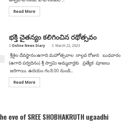
Read
Read More
more
about
అన్ని
శాఖల
సమన్వయంతో
భక్తి చైతన్యం కలిగించిన రథోత్సవం
ఘనంగా
ముగిసిన
శ్రీశైల
Online News Diary
March 22, 2023
దేవస్థానం
ఉగాది
శ్రీశైల దేవస్థానం:ఉగాది మహోత్సవాల నాల్గవ రోజున బుధవారం
ఉత్సవాలు
(ఉగాది పర్వదినం) శ్రీ స్వామి అమ్మవార్లకు ప్రత్యేక పూజలు
జరిగాయి. ఉదయం గం.8.00 నుండి...
Read
Read More
more
about
భక్తి
చైతన్యం
కలిగించిన
రథోత్సవం
 the eve of SREE SHOBHAKRUTH ugaadhi