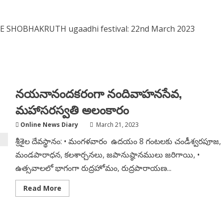
REE SHOBHAKRUTH ugaadhi festival: 22nd March 2023
నయనానందకరంగా నందివాహనసేవ,
మహాసరస్వతి అలంకారం
Online News Diary
March 21, 2023
శ్రీశైల దేవస్థానం: • మంగళవారం ఉదయం 8 గంటలకు చండీశ్వరపూజ,
మండపారాధన, కలశార్చనలు, జపానుష్ఠానములు జరిగాయి, •
ఉత్సవాలలో భాగంగా రుద్రహోమం, రుద్రపారాయణ...
Read
Read More
more
about
నయనానందకరంగా
నందివాహనసేవ,