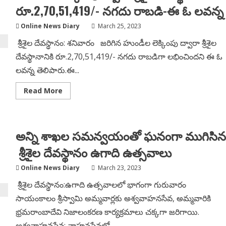
రూ.2,70,51,419/- నగదు రాబడి-ఈ ఓ లవన్న
Online News Diary
March 25, 2023
శ్రీశైల దేవస్థానం: శనివారం జరిగిన హుండీల లెక్కింపు ద్వారా శ్రీశైల
దేవస్థానానికి రూ.2,70,51,419/- నగదు రాబడిగా లభించిందని ఈ ఓ
లవన్న తెలిపారు.ఈ...
Read
Read More
more
about
హుండీల
లెక్కింపు
ద్వారా
అన్ని శాఖల సమన్వయంతో ఘనంగా ముగిసిన
శ్రీశైల
దేవస్థానానికి
రూ.2,70,51,419/-
శ్రీశైల దేవస్థానం ఉగాది ఉత్సవాలు
నగదు
రాబడి-
ఈ
Online News Diary
March 23, 2023
ఓ
లవన్న
శ్రీశైల దేవస్థానం:ఉగాది ఉత్సవాలలో భాగంగా గురువారం
సాయంకాలం శ్రీస్వామి అమ్మవార్లకు అశ్వవాహనసేవ, అమ్మవారికి
భ్రమరాంబాదేవి నిజాలంకరణ కార్యక్రమాలు చక్కగా జరిగాయి.
అశ్వవాహనసేవ: వాహనసేవలో...