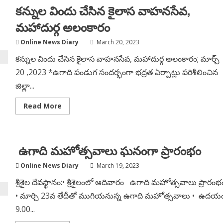
మహాసరస్వతి
కన్నుల విందు చేసిన కైలాస వాహనసేవ,
అలంకారం
మహాదుర్గ అలంకారం
Online News Diary
March 20, 2023
కన్నుల విందు చేసిన కైలాస వాహనసేవ, మహాదుర్గ అలంకారం; మార్చ్
20 ,2023 *ఉగాది పండుగ సందర్భంగా భద్రత ఏర్పాట్లు పరిశీలించిన
జిల్లా...
Read
Read More
more
about
కన్నుల
విందు
చేసిన
ఉగాది మహోత్సవాలు ఘనంగా ప్రారంభం
కైలాస
వాహనసేవ,
మహాదుర్గ
Online News Diary
March 19, 2023
అలంకారం
శ్రీశైల దేవస్థానం:• శ్రీశైలంలో ఆదివారం ఉగాది మహోత్సవాలు ప్రారంభ
• మార్చి 23వ తేదీతో ముగియనున్న ఉగాది మహోత్సవాలు • ఉదయ
9.00...