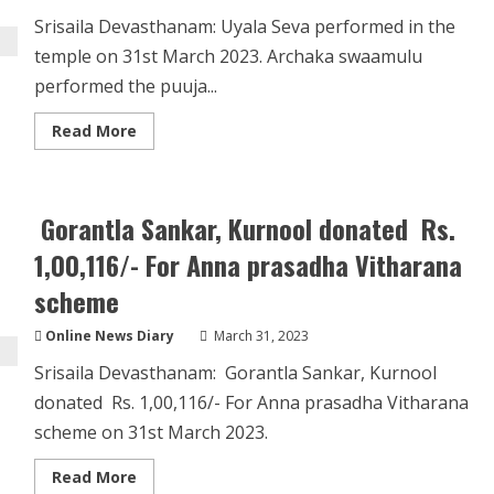
Srisaila Devasthanam: Uyala Seva performed in the
temple on 31st March 2023. Archaka swaamulu
performed the puuja...
Read
Read More
more
about
Uyala
Seva
in
Gorantla Sankar, Kurnool donated Rs.
Srisaila
Devasthanam
1,00,116/- For Anna prasadha Vitharana
scheme
Online News Diary
March 31, 2023
Srisaila Devasthanam: Gorantla Sankar, Kurnool
donated Rs. 1,00,116/- For Anna prasadha Vitharana
scheme on 31st March 2023.
Read
Read More
more