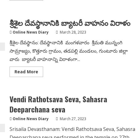
about
Gorantla
Sankar,
Kurnool
శ్రీశైల దేవస్థానానికి బ్యాటరీ వాహనం విరాళం
donated
Rs.
1,00,116/-
Online News Diary
March 28, 2023
For
Anna
శ్రీశైల దేవస్థానం: దేవస్థానానికి మంగళవారం శ్రీమతి మున్నంగి
prasadha
Vitharana
సామ్రాజ్యం, కొత్తూరు గ్రామం, తడపల్లి మండలం, గుంటూరు జిల్లా
scheme
వారు బ్యాటరీ వాహనాన్ని విరాళంగా...
Read
Read More
more
about
శ్రీశైల
దేవస్థానానికి
బ్యాటరీ
Vendi Rathotsava Seva, Sahasra
వాహనం
విరాళం
Deeparchana seva
Online News Diary
March 27, 2023
Srisaila Devasthanam: Vendi Rathotsava Seva, Sahasra
Deeparchana seva performed in the temple on 27th