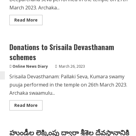
March 2023. Archaka...
Read
Read More
more
about
Vendi
Rathotsava
Seva,
Donations to Srisaila Devasthanam
Sahasra
Deeparchana
seva
schemes
Online News Diary
March 26, 2023
Srisaila Devasthanam: Pallaki Seva, Kumara swamy
puuja performed in the temple on 26th March 2023.
Archaka swaamulu...
Read
Read More
more
about
Donations
to
Srisaila
హుండీల లెక్కింపు ద్వారా శ్రీశైల దేవస్థానానికి
Devasthanam
schemes