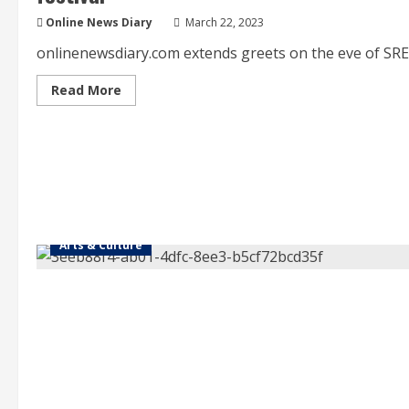
Online News Diary
March 22, 2023
onlinenewsdiary.com extends greets on the eve of S
Read
Read More
more
about
onlinenewsdiary.com
extends
greets
on
the
eve
of
SREE
SHOBHAKRUTH
ugaadhi
Arts & Culture
festival