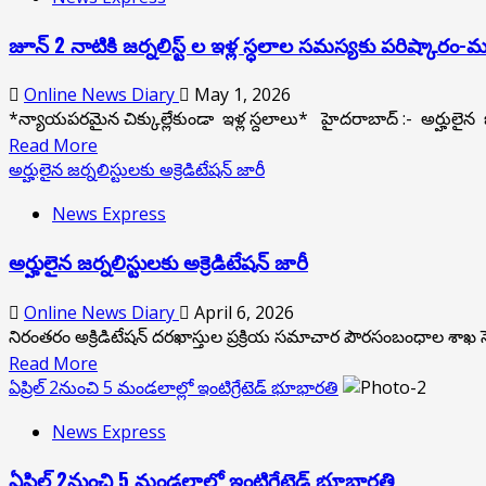
AMENITIES
మార్కెట్
జూన్ 2 నాటికి జ‌ర్న‌లిస్ట్‌ ల ఇళ్ల స్ధ‌లాల స‌మస్యకు ప‌రిష్కారం-మంత్
WITHIN
విలువల
60
సవరణ
DAYS
Online News Diary
May 1, 2026
శాస్త్రీయంగా,
IN
*న్యాయ‌ప‌ర‌మైన చిక్కుల్లేకుండా ఇళ్ల స్ద‌లాలు* హైద‌రాబాద్ :- అర్హులైన జ‌ర్న‌
హేతుబద్ధంగా
“BALAJI
Read
Read More
చేపట్టాం-
ELEGANCIA”
more
అర్హులైన జర్నలిస్టులకు అక్రెడిటేషన్ జారీ
PROJECT
మంత్రి
about
News Express
పొంగులేటి
జూన్
2
అర్హులైన జర్నలిస్టులకు అక్రెడిటేషన్ జారీ
నాటికి
జ‌ర్న‌లిస్ట్‌
Online News Diary
April 6, 2026
ల
నిరంతరం అక్రిడిటేషన్ దరఖాస్తుల ప్రక్రియ సమాచార పౌరసంబంధాల శాఖ స్పెషల
ఇళ్ల
Read
Read More
స్ధ‌లాల
more
ఏప్రిల్ 2నుంచి 5 మండలాల్లో ఇంటిగ్రేటెడ్ భూభార‌తి
స‌మస్యకు
about
ప‌రిష్కారం-
News Express
అర్హులైన
మంత్రి
జర్నలిస్టులకు
ఏప్రిల్ 2నుంచి 5 మండలాల్లో ఇంటిగ్రేటెడ్ భూభార‌తి
పొంగులేటి