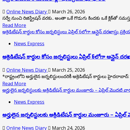
అక్రెడిటేషన్
శ్రీ‌నివాస‌రెడ్డి
జారీ
Online News Diary
March 26, 2026
సర్వే నుంచి రిజిస్ట్రేషన్ వరకు.. అంతా ఒకే గొడుగు కిందకు ఒకే క్లిక్‌తో స‌మ‌స్
Read
Read More
more
అక్రెడిటేషన్ కార్డుల కోసం జర్నలిస్టులు ఏప్రిల్ 6లోగా ఆన్లైన్ దరఖాస్తు
about
News Express
ఏప్రిల్
2నుంచి
అక్రెడిటేషన్ కార్డుల కోసం జర్నలిస్టులు ఏప్రిల్ 6లోగా ఆన్లైన
5
మండలాల్లో
Online News Diary
March 25, 2026
ఇంటిగ్రేటెడ్
*రాష్ట్రంలోని అర్హులైన జర్నలిస్టులందరికీ అక్రెడిటేషన్ కార్డులు హైదరాబ
భూభార‌తి
Read
Read More
more
అర్హులైన జర్నలిస్టులకు అక్రిడిటేషన్ కార్డుల మంజూరు – ఏప్రిల్ మొదటి వా
about
News Express
అక్రెడిటేషన్
కార్డుల
అర్హులైన జర్నలిస్టులకు అక్రిడిటేషన్ కార్డుల మంజూరు – ఏప్రిల
కోసం
జర్నలిస్టులు
Online News Diary
March 24, 2026