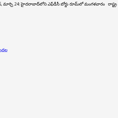
మార్చి 24: హైదరాబాద్‌లోని ఎఫ్‌డీసీ బోర్డు రూమ్‌లో మంగళవారం రాష్ట్ర మ
ుపుదల