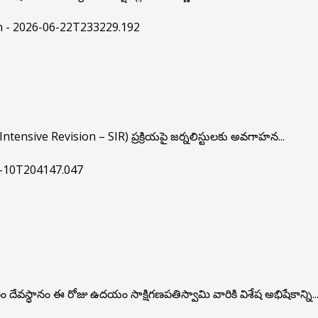
ntensive Revision – SIR) ప్రక్రియపై జర్నలిస్టులకు అవగాహన...
 కోసం దేవస్థానం ఈ రోజు ఉదయం సాక్షిగణపతిస్వామి వారికి విశేష అభిషేకాన్ని..