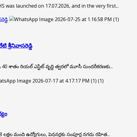
was launched on 17.07.2026, and in the very first...
ెడ్డి
శ్రీ‌నివాస‌రెడ్డి
ు 40 శాతం రియ‌ల్ ఎస్టేట్ వృద్ది త్వ‌ర‌లో మూసీ సుంద‌రీక‌ర‌ణకు...
్యం
. 8 లక్షల మంది ఉద్యోగులు, పెన్షనర్లకు సంపూర్ణ నగదు రహిత...