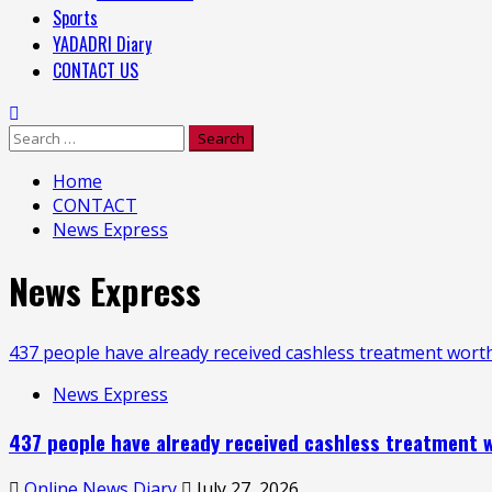
Sports
YADADRI Diary
CONTACT US
Search
for:
Home
CONTACT
News Express
News Express
437 people have already received cashless treatment worth
News Express
437 people have already received cashless treatment wo
Online News Diary
July 27, 2026