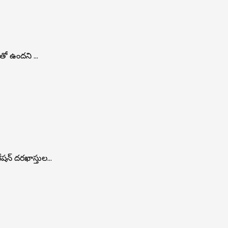
తో ఉంద‌ని ...
షన్ దరఖాస్తుల...