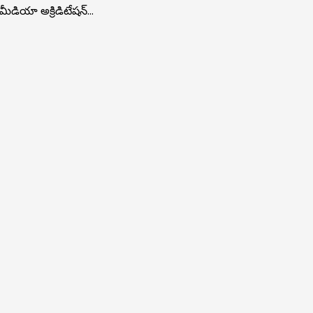
ీడియా అక్రిడిటేషన్...