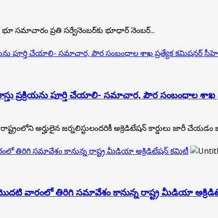
త భూ స‌మాచారం ప్ర‌తి స‌ర్వేనెంబ‌ర్‌కు భూధార్ నెంబ‌ర్...
 ప్రక్రియను పూర్తి చేయాలి- సమాచార, పౌర సంబంధాల శాఖ ప్రత్యేక కమిషనర్ సీహె
్ దరఖాస్తు ప్రక్రియను పూర్తి చేయాలి- సమాచార, పౌర సంబంధాల శాఖ 
ాద్: రాష్ట్రంలోని అర్హులైన జర్నలిస్టులందరికీ అక్రెడిటేషన్ కార్డులు జార
రంలో తిరిగి సమావేశం కానున్న రాష్ట్ర మీడియా అక్రిడిటేషన్ కమిటీ
్ మొదటి వారంలో తిరిగి సమావేశం కానున్న రాష్ట్ర మీడియా అక్రిడి