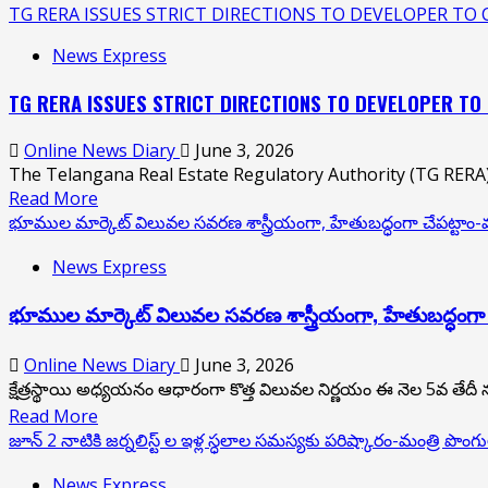
more
TG RERA ISSUES STRICT DIRECTIONS TO DEVELOPER TO 
about
News Express
శ్రీశైల
దేవస్థానంలో
TG RERA ISSUES STRICT DIRECTIONS TO DEVELOPER TO 
ప్రత్యేక
కార్యక్రమాలు
Online News Diary
June 3, 2026
The Telangana Real Estate Regulatory Authority (TG RERA) 
Read
Read More
more
భూముల మార్కెట్ విలువల సవరణ శాస్త్రీయంగా, హేతుబద్ధంగా చేపట్టాం-మ
about
News Express
TG
RERA
భూముల మార్కెట్ విలువల సవరణ శాస్త్రీయంగా, హేతుబద్ధంగా చ
ISSUES
STRICT
DIRECTIONS
Online News Diary
June 3, 2026
TO
క్షేత్రస్థాయి అధ్యయనం ఆధారంగా కొత్త విలువల నిర్ణయం ఈ నెల 5వ తేదీ
DEVELOPER
Read
Read More
TO
more
జూన్ 2 నాటికి జ‌ర్న‌లిస్ట్‌ ల ఇళ్ల స్ధ‌లాల స‌మస్యకు ప‌రిష్కారం-మంత్రి పొంగులేటి
COMPLETE
about
PENDING
News Express
భూముల