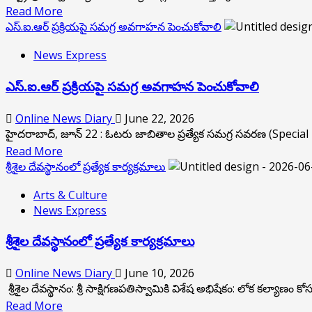
మంత్రి
Read
Read More
పొంగులేటి
more
ఎస్‌.ఐ.ఆర్‌ ప్రక్రియపై సమగ్ర అవగాహన పెంచుకోవాలి
శ్రీ‌నివాస‌రెడ్డి
about
News Express
8
లక్షల
ఎస్‌.ఐ.ఆర్‌ ప్రక్రియపై సమగ్ర అవగాహన పెంచుకోవాలి
మంది
ఉద్యోగులు,
Online News Diary
June 22, 2026
పెన్షనర్లకు
హైదరాబాద్, జూన్ 22 : ఓటరు జాబితాల ప్రత్యేక సమగ్ర సవరణ (Special I
సంపూర్ణ
Read
Read More
నగదు
more
శ్రీశైల దేవస్థానంలో ప్రత్యేక కార్యక్రమాలు
రహిత
about
వైద్యం
Arts & Culture
ఎస్‌.ఐ.ఆర్‌
News Express
ప్రక్రియపై
సమగ్ర
శ్రీశైల దేవస్థానంలో ప్రత్యేక కార్యక్రమాలు
అవగాహన
పెంచుకోవాలి
Online News Diary
June 10, 2026
శ్రీశైల దేవస్థానం: శ్రీ సాక్షిగణపతిస్వామికి విశేష అభిషేకం: లోక కల్యాణం
Read
Read More