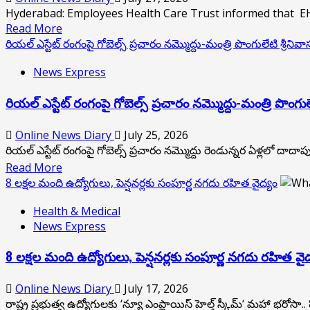
Hyderabad: Employees Health Care Trust informed that EHS 
Read
Read More
more
రియ‌ల్ ఎస్టేట్ రంగంపై గోబెల్స్ ప్ర‌చారం న‌మ్మొద్దు-మంత్రి పొంగులేటి శ్రీ‌నివాస‌ర
about
News Express
437
people
రియ‌ల్ ఎస్టేట్ రంగంపై గోబెల్స్ ప్ర‌చారం న‌మ్మొద్దు-మంత్రి పొంగులేటి 
have
already
received
Online News Diary
July 25, 2026
cashless
రియ‌ల్ ఎస్టేట్ రంగంపై గోబెల్స్ ప్ర‌చారం న‌మ్మొద్దు రెండున్న‌ర ఏళ్లలో దాదాప
treatment
Read
Read More
worth
more
8 లక్షల మంది ఉద్యోగులు, పెన్షనర్లకు సంపూర్ణ నగదు రహిత వైద్యం
₹1,14,12,821.
about
Health & Medical
రియ‌ల్
News Express
ఎస్టేట్
రంగంపై
8 లక్షల మంది ఉద్యోగులు, పెన్షనర్లకు సంపూర్ణ నగదు రహిత వైద
గోబెల్స్
ప్ర‌చారం
Online News Diary
July 17, 2026
న‌మ్మొద్దు-
రాష్ట్ర ప్రభుత్వ ఉద్యోగులకు ‘న్యూ ఎంప్లాయిస్ హెల్త్ స్కీమ్‘ మహా భరోసా.