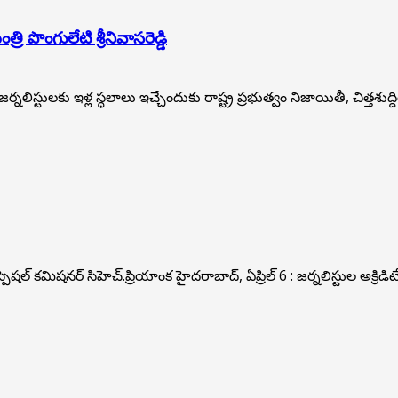
రి పొంగులేటి శ్రీ‌నివాస‌రెడ్డి
లిస్టుల‌కు ఇళ్ల స్ధ‌లాలు ఇచ్చేందుకు రాష్ట్ర ప్ర‌భుత్వం నిజాయితీ, చిత్త‌శుద్ది
్ కమిషనర్ సిహెచ్.ప్రియాంక హైదరాబాద్, ఏప్రిల్ 6 : జర్నలిస్టుల అక్రిడిటే