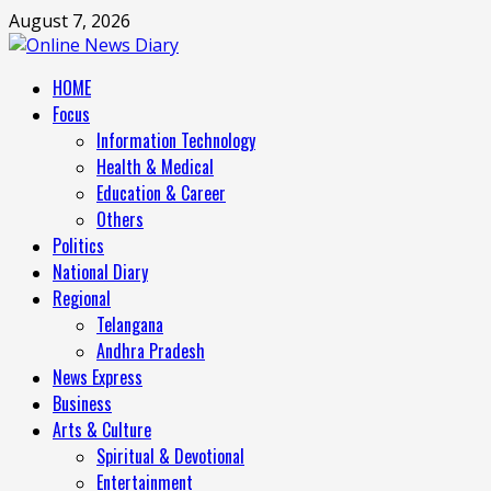
Skip
August 7, 2026
to
content
Primary
HOME
Menu
Focus
Information Technology
Health & Medical
Education & Career
Others
Politics
National Diary
Regional
Telangana
Andhra Pradesh
News Express
Business
Arts & Culture
Spiritual & Devotional
Entertainment