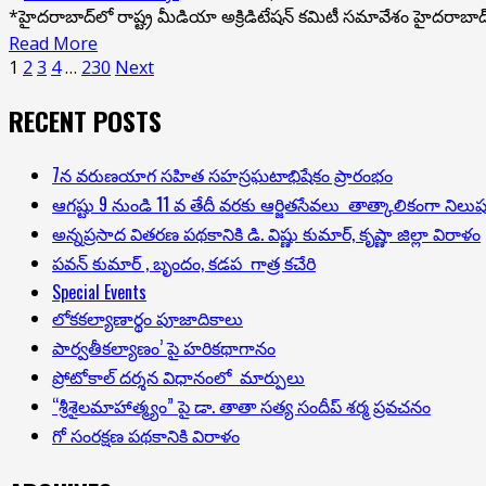
ఏప్రిల్
*హైదరాబాద్‌లో రాష్ట్ర మీడియా అక్రిడిటేషన్ కమిటీ సమావేశం హైదరాబాద్, 
6లోగా
Read
Read More
ఆన్లైన్
Posts
more
1
2
3
4
…
230
Next
దరఖాస్తు
about
pagination
RECENT POSTS
ప్రక్రియను
అర్హులైన
పూర్తి
జర్నలిస్టులకు
చేయాలి-
అక్రిడిటేషన్
7న వరుణయాగ సహిత సహస్రఘటాభిషేకం ప్రారంభం
సమాచార,
కార్డుల
ఆగష్టు 9 నుండి 11 వ తేదీ వరకు ఆర్జితసేవలు తాత్కాలికంగా నిల
పౌర
మంజూరు
అన్నప్రసాద వితరణ పథకానికి డి. విష్ణు కుమార్, కృష్ణా జిల్లా విరాళం
సంబంధాల
–
పవన్ కుమార్ , బృందం, కడప గాత్ర కచేరి
ఏప్రిల్
శాఖ
Special Events
మొదటి
ప్రత్యేక
లోకకల్యాణార్థం పూజాదికాలు
వారంలో
కమిషనర్
పార్వతీకల్యాణం’ పై హరికథాగానం
తిరిగి
సీహెచ్
ప్రోటోకాల్ దర్శన విధానంలో మార్పులు
సమావేశం
ప్రియాంక
“శ్రీశైలమాహాత్మ్యం” పై డా. తాతా సత్య సందీప్ శర్మ ప్రవచనం
కానున్న
గో సంరక్షణ పథకానికి విరాళం
రాష్ట్ర
మీడియా