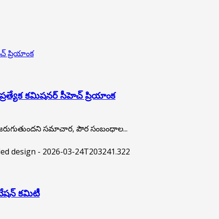
చ్ ప్రియాంక
ప్రత్యేక కమిషనర్ సీహెచ్ ప్రియాంక
ీ చేయడం జరుగుతుందని సమాచార, పౌర సంబంధాల...
టేషన్ కమిటీ