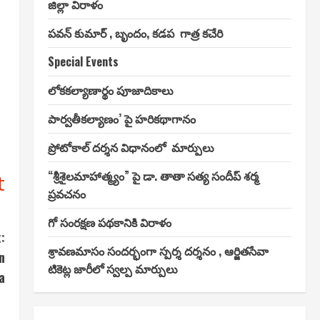
జిల్లా విరాళం
పవన్ కుమార్ , బృందం, కడప గాత్ర కచేరి
Special Events
లోకకల్యాణార్థం పూజాదికాలు
పార్వతీకల్యాణం’ పై హరికథాగానం
ప్రోటోకాల్ దర్శన విధానంలో మార్పులు
“శ్రీశైలమాహాత్మ్యం” పై డా. తాతా సత్య సందీప్ శర్మ
t
ప్రవచనం
గో సంరక్షణ పథకానికి విరాళం
:
శ్రావణమాసం సందర్భంగా స్పర్శ దర్శనం , ఆర్జితసేవా
n
టికెట్ల జారీలో స్వల్ప మార్పులు
a