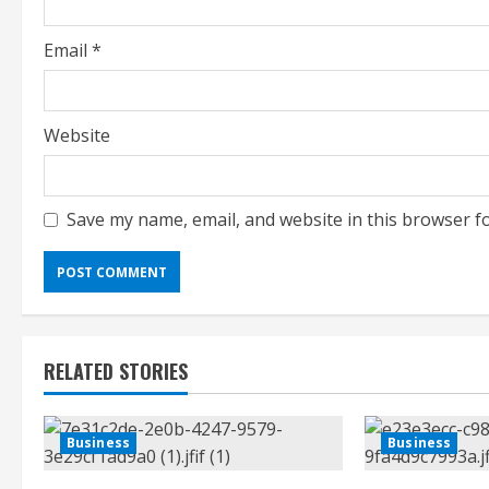
g
Email
*
Website
Save my name, email, and website in this browser f
RELATED STORIES
Business
Business