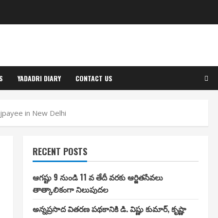
S
YADADRI DIARY
CONTACT US
ajpayee in New Delhi
RECENT POSTS
ఆగష్టు 9 నుండి 11 వ తేదీ వరకు ఆర్జితసేవలు
తాత్కాలికంగా నిలుపుదల
అన్నప్రసాద వితరణ పథకానికి డి. విష్ణు కుమార్, కృష్ణా