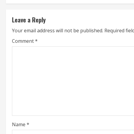
t
i
Leave a Reply
n
Your email address will not be published.
Required fie
u
Comment
*
e
R
e
a
d
i
Name
*
n