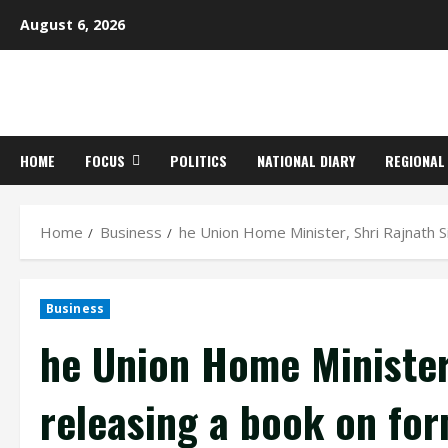
Skip
August 6, 2026
to
content
HOME
FOCUS
POLITICS
NATIONAL DIARY
REGIONAL
Home
Business
he Union Home Minister, Shri Rajnath Si
Business
he Union Home Minister
releasing a book on for