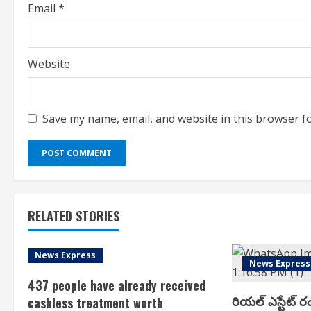
Email
*
Website
Save my name, email, and website in this browser f
RELATED STORIES
News Express
News Express
437 people have already received
రియ‌ల్ ఎస్టేట్ ర
cashless treatment worth