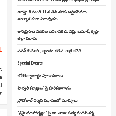
ఆగష్టు 9 నుండి 11 వ తేదీ వరకు ఆర్జితసేవలు
r
తాత్కాలికంగా నిలుపుదల
అన్నప్రసాద వితరణ పథకానికి డి. విష్ణు కుమార్, కృష్ణా
జిల్లా విరాళం
t
పవన్ కుమార్ , బృందం, కడప గాత్ర కచేరి
Special Events
:
లోకకల్యాణార్థం పూజాదికాలు
a
l
పార్వతీకల్యాణం’ పై హరికథాగానం
y
ప్రోటోకాల్ దర్శన విధానంలో మార్పులు
“శ్రీశైలమాహాత్మ్యం” పై డా. తాతా సత్య సందీప్ శర్మ