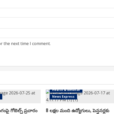
or the next time I comment.
Health & Medical
News Express
ంగంపై గోబెల్స్ ప్ర‌చారం
8 లక్షల మంది ఉద్యోగులు, పెన్షనర్లకు