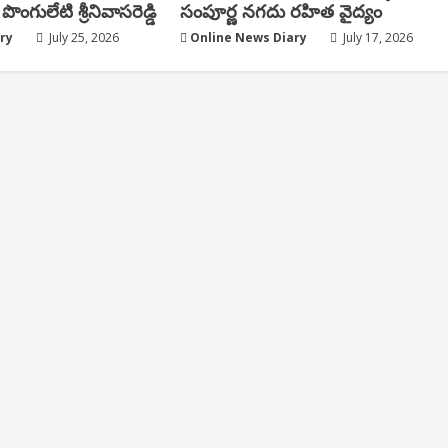
పొంగులేటి శ్రీ‌నివాస‌రెడ్డి
సంపూర్ణ నగదు రహిత వైద్యం
ry
July 25, 2026
Online News Diary
July 17, 2026