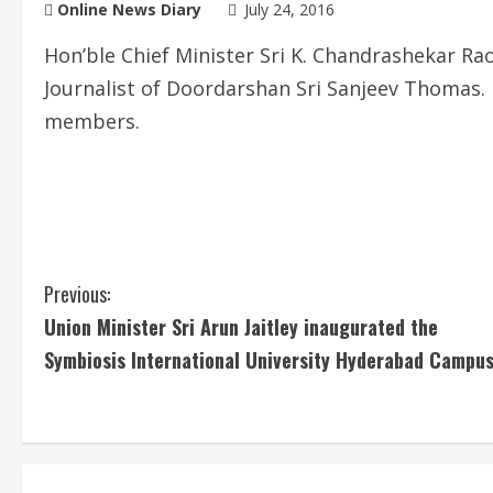
Online News Diary
July 24, 2016
Hon’ble Chief Minister Sri K. Chandrashekar Ra
Journalist of Doordarshan Sri Sanjeev Thomas.
members.
C
Previous:
Union Minister Sri Arun Jaitley inaugurated the
o
Symbiosis International University Hyderabad Campus
n
t
i