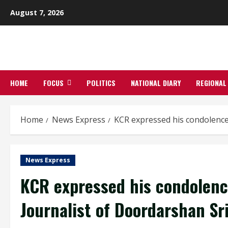
Skip
August 7, 2026
to
content
HOME
FOCUS
POLITICS
NATIONAL DIARY
REGIONAL
Home
News Express
KCR expressed his condolence
News Express
KCR expressed his condolenc
Journalist of Doordarshan Sr