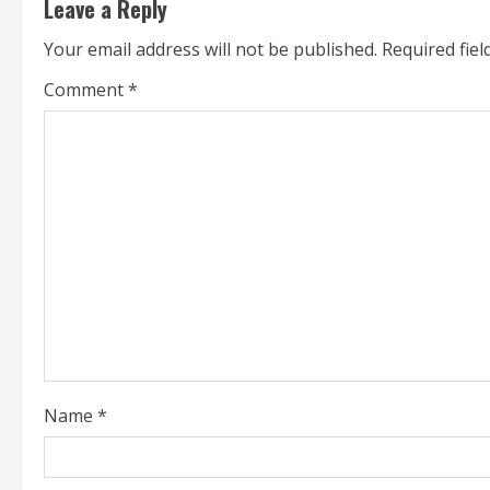
Leave a Reply
n
Your email address will not be published.
Required fie
u
Comment
*
e
R
e
a
d
i
n
Name
*
g