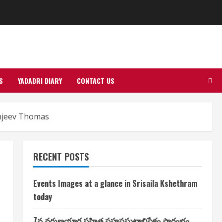
S
YADADRI DIARY
CONTACT US
anjeev Thomas
RECENT POSTS
Events Images at a glance in Srisaila Kshethram
today
7న వరుణయాగ సహిత సహస్రఘటాభిషేకం ప్రారంభం