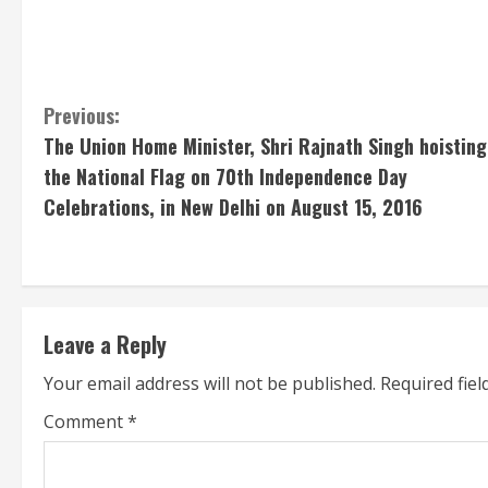
C
Previous:
The Union Home Minister, Shri Rajnath Singh hoisting
o
the National Flag on 70th Independence Day
n
Celebrations, in New Delhi on August 15, 2016
t
i
n
Leave a Reply
u
Your email address will not be published.
Required fie
Comment
*
e
R