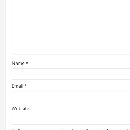
e
a
d
i
n
Name
*
g
Email
*
Website