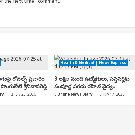
or the next time I comment.
Health & Medical
News Express
ంగంపై గోబెల్స్ ప్ర‌చారం
8 లక్షల మంది ఉద్యోగులు, పెన్షనర్లకు
పొంగులేటి శ్రీ‌నివాస‌రెడ్డి
సంపూర్ణ నగదు రహిత వైద్యం
ry
July 25, 2026
Online News Diary
July 17, 2026