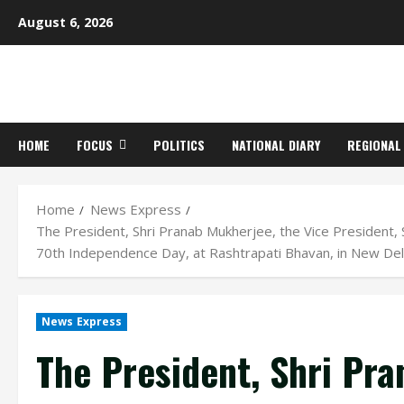
Skip
August 6, 2026
to
content
HOME
FOCUS
POLITICS
NATIONAL DIARY
REGIONAL
Home
News Express
The President, Shri Pranab Mukherjee, the Vice President, 
70th Independence Day, at Rashtrapati Bhavan, in New Del
News Express
The President, Shri Pra