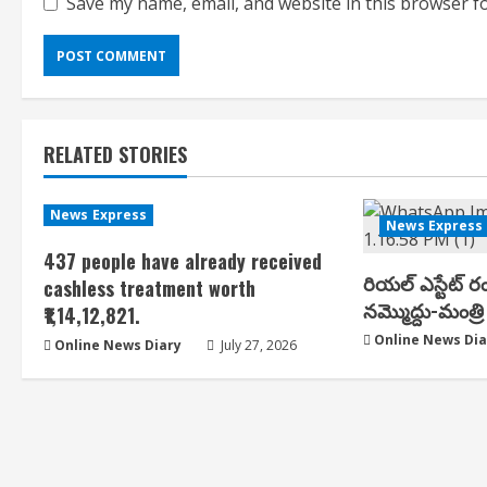
Save my name, email, and website in this browser f
RELATED STORIES
News Express
News Express
437 people have already received
రియ‌ల్ ఎస్టేట్ ర
cashless treatment worth
న‌మ్మొద్దు-మంత్రి 
₹1,14,12,821.
Online News Dia
Online News Diary
July 27, 2026