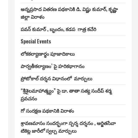
అన్నప్రసాద వితరణ పథకానికి డి. విష్ణు కుమార్, కృష్ణా
జిల్లా విరాళం
పవన్ కుమార్ , బృందం, కడప గాత్ర కచేరి
Special Events
లోకకల్యాణార్థం పూజాదికాలు
పార్వతీకల్యాణం’ పై హరికథాగానం
ప్రోటోకాల్ దర్శన విధానంలో మార్పులు
“శ్రీశైలమాహాత్మ్యం” పై డా. తాతా సత్య సందీప్ శర్మ
ప్రవచనం
గో సంరక్షణ పథకానికి విరాళం
శ్రావణమాసం సందర్భంగా స్పర్శ దర్శనం , ఆర్జితసేవా
టికెట్ల జారీలో స్వల్ప మార్పులు