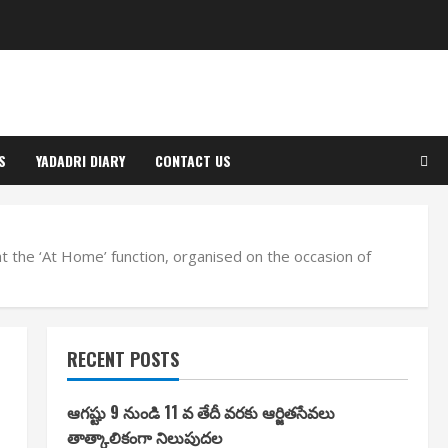
S
YADADRI DIARY
CONTACT US
t the ‘At Home’ function, organised on the occasion of
RECENT POSTS
ఆగష్టు 9 నుండి 11 వ తేదీ వరకు ఆర్జితసేవలు
తాత్కాలికంగా నిలుపుదల