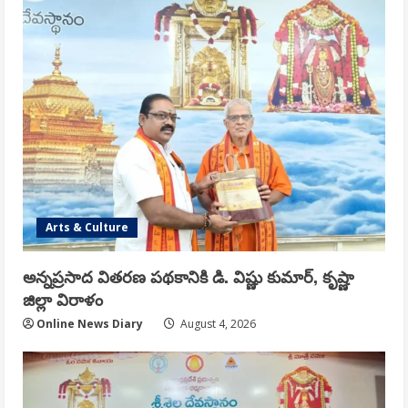
Arts & Culture
అన్నప్రసాద వితరణ పథకానికి డి. విష్ణు కుమార్, కృష్ణా
జిల్లా విరాళం
Online News Diary
August 4, 2026