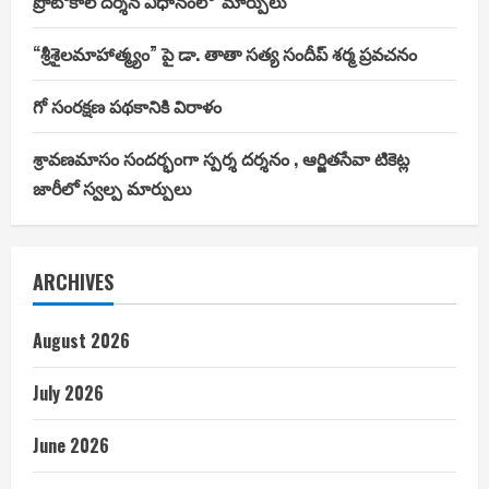
ప్రోటోకాల్ దర్శన విధానంలో మార్పులు
“శ్రీశైలమాహాత్మ్యం” పై డా. తాతా సత్య సందీప్ శర్మ ప్రవచనం
గో సంరక్షణ పథకానికి విరాళం
శ్రావణమాసం సందర్భంగా స్పర్శ దర్శనం , ఆర్జితసేవా టికెట్ల
జారీలో స్వల్ప మార్పులు
ARCHIVES
August 2026
July 2026
June 2026