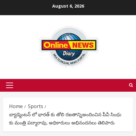
Skip
August 6, 2026
to
content
Primary
Menu
Home
Sports
బ్యాడ్మెంటన్ లో భారత్ కు తోలి రజతాన్నిఅందించిన పీవీ సింధు
కు మంత్రి పద్మారావు, అధికారులు అభినందనలు తెలిపారు