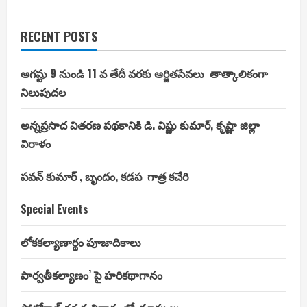
RECENT POSTS
ఆగష్టు 9 నుండి 11 వ తేదీ వరకు ఆర్జితసేవలు తాత్కాలికంగా
నిలుపుదల
అన్నప్రసాద వితరణ పథకానికి డి. విష్ణు కుమార్, కృష్ణా జిల్లా
విరాళం
పవన్ కుమార్ , బృందం, కడప గాత్ర కచేరి
Special Events
లోకకల్యాణార్థం పూజాదికాలు
పార్వతీకల్యాణం’ పై హరికథాగానం