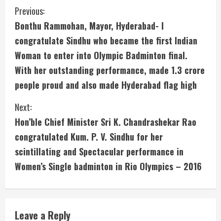
C
Previous:
Bonthu Rammohan, Mayor, Hyderabad- I
o
congratulate Sindhu who became the first Indian
n
Woman to enter into Olympic Badminton final.
With her outstanding performance, made 1.3 crore
t
people proud and also made Hyderabad flag high
i
Next:
n
Hon’ble Chief Minister Sri K. Chandrashekar Rao
u
congratulated Kum. P. V. Sindhu for her
scintillating and Spectacular performance in
e
Women’s Single badminton in Rio Olympics – 2016
R
e
Leave a Reply
a