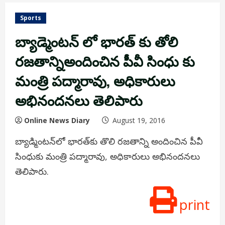
Sports
బ్యాడ్మెంటన్ లో భారత్ కు తోలి
రజతాన్నిఅందించిన పీవీ సింధు కు
మంత్రి పద్మారావు, అధికారులు
అభినందనలు తెలిపారు
Online News Diary
August 19, 2016
బ్యాడ్మింటన్‌లో భారత్‌కు తొలి రజతాన్ని అందించిన పీవీ
సింధుకు మంత్రి పద్మారావు, అధికారులు అభినందనలు
తెలిపారు.
print