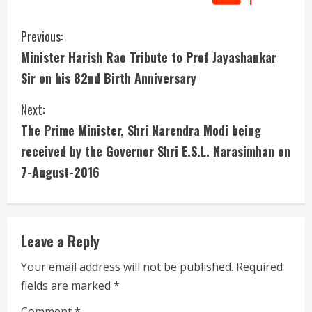
C
Previous:
Minister Harish Rao Tribute to Prof Jayashankar
o
Sir on his 82nd Birth Anniversary
n
Next:
t
The Prime Minister, Shri Narendra Modi being
i
received by the Governor Shri E.S.L. Narasimhan on
7-August-2016
n
u
e
Leave a Reply
R
Your email address will not be published.
Required
fields are marked
*
e
Comment
*