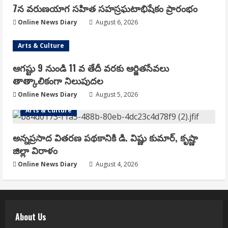
7న వరుణయాగ సహిత సహస్రఘటాభిషేకం ప్రారంభం
Online News Diary
August 6, 2026
Arts & Culture
ఆగష్టు 9 నుండి 11 వ తేదీ వరకు ఆర్జితసేవలు
తాత్కాలికంగా నిలుపుదల
Online News Diary
August 5, 2026
Arts & Culture
అన్నప్రసాద వితరణ పథకానికి డి. విష్ణు కుమార్, కృష్ణా
జిల్లా విరాళం
Online News Diary
August 4, 2026
About Us