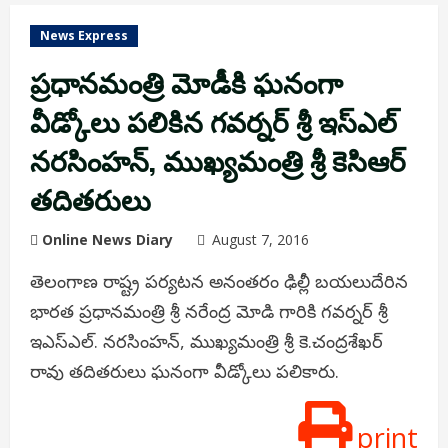
News Express
ప్రధానమంత్రి మోడీకి ఘనంగా
వీడ్కోలు పలికిన గవర్నర్ శ్రీ ఇస్ఎల్
నరసింహన్, ముఖ్యమంత్రి శ్రీ కెసిఆర్
తదితరులు
Online News Diary
August 7, 2016
తెలంగాణ రాష్ట్ర పర్యటన అనంతరం ఢిల్లీ బయలుదేరిన
భారత ప్రధానమంత్రి శ్రీ నరేంద్ర మోడి గారికి గవర్నర్ శ్రీ
ఇఎస్ఎల్. నరసింహన్, ముఖ్యమంత్రి శ్రీ కె.చంద్రశేఖర్
రావు తదితరులు ఘనంగా వీడ్కోలు పలికారు.
print