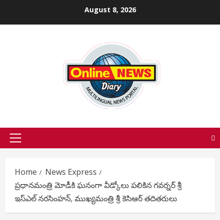
Skip
August 8, 2026
to
content
Primary
Menu
Home
News Express
ప్రధానమంత్రి మోడీకి ఘనంగా వీడ్కోలు పలికిన గవర్నర్ శ్రీ
ఇస్ఎల్ నరసింహన్, ముఖ్యమంత్రి శ్రీ కెసిఆర్ తదితరులు