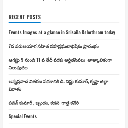
RECENT POSTS
Events Images at a glance in Srisaila Kshethram today
7న వరుణయాగ సహిత సహస్రఘటాభిషేకం ప్రారంభం
ఆగష్టు 9 నుండి 11 వ తేదీ వరకు ఆర్జితసేవలు తాత్కాలికంగా
నిలుపుదల
అన్నప్రసాద వితరణ పథకానికి డి. విష్ణు కుమార్, కృష్ణా జిల్లా
విరాళం
పవన్ కుమార్ , బృందం, కడప గాత్ర కచేరి
Special Events