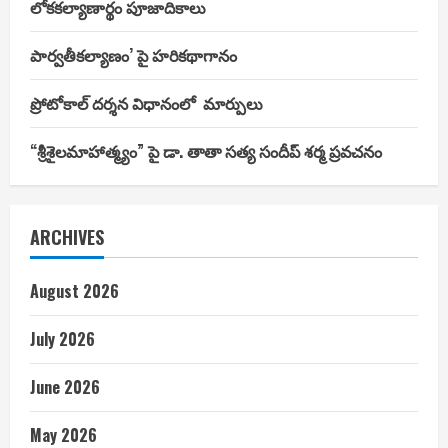
లోకకల్యాణార్థం పూజాదికాలు
పార్వతీకల్యాణం’ పై హరికథాగానం
ప్రోటోకాల్ దర్శన విధానంలో మార్పులు
“శ్రీశైలమాహాత్మ్యం” పై డా. తాతా సత్య సందీప్ శర్మ ప్రవచనం
ARCHIVES
August 2026
July 2026
June 2026
May 2026