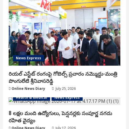
News Express
రియ‌ల్ ఎస్టేట్ రంగంపై గోబెల్స్ ప్ర‌చారం న‌మ్మొద్దు-మంత్రి
పొంగులేటి శ్రీ‌నివాస‌రెడ్డి
Online News Diary
July 25, 2026
Health & Medical
News Express
8 లక్షల మంది ఉద్యోగులు, పెన్షనర్లకు సంపూర్ణ నగదు
రహిత వైద్యం
Online News Diary
July 17, 2026