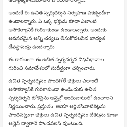
అందుకే ఈ ఉచిత స్పర్శదర్శన నిర్వహణ పకడ్బందీగా
ఉండాలన్నారు. ఏ ఒక్క భక్తుడు కూడా ఎలాంటి
అసౌకర్యానికి గురికాకుండా ఉండాలన్నారు. అందుకు
అవసరమైన అన్ని చర్యలు తీసుకోవలసిన బాధ్యత
దేవస్థానంపై ఉందన్నారు.
ఈ కారణంగా ఈ ఉచిత స్పర్శదర్శన విధివిధానాల
గురించి సమావేశంలో సుదీర్ఘంగా చర్చించారు.
ఉచిత స్పర్శదర్శనం పొందగోరే భక్తులు ఎలాంటి
అసౌకర్యానికి గురికాకుండా ఉండేందుకు ఉచిత
స్పర్శదర్శన టోకెన్లను ఆన్లైన్లో అందుబాటులో ఉంచాలని
నిర్ణయించారు. ప్రస్తుతం ఆయా ఆర్జితసేవాటికెట్లను
పొందినట్లుగా భక్తులు ఉచిత స్పర్శదర్శనం
టికెట్లను కూడా
ఆన్లైన్ ద్వారానే పొందవలసి వుంటుంది.