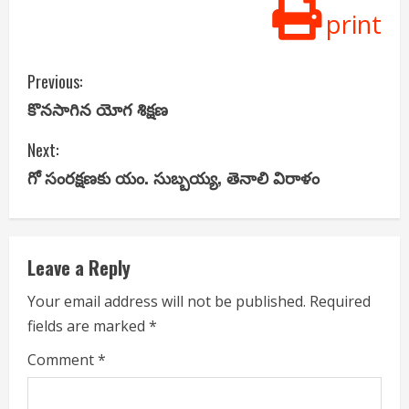
print
C
Previous:
కొనసాగిన యోగ శిక్షణ
o
Next:
n
గో సంరక్షణకు యం. సుబ్బయ్య, తెనాలి విరాళం
t
i
Leave a Reply
n
Your email address will not be published.
Required
u
fields are marked
*
e
Comment
*
R