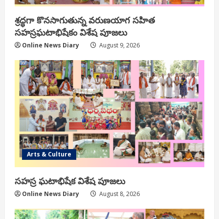
శ్రద్ధగా కొనసాగుతున్న వరుణయాగ సహిత
సహస్రఘటాభిషేకం విశేష పూజలు
Online News Diary
August 9, 2026
Arts & Culture
సహస్ర ఘటాభిషేక విశేష పూజలు
Online News Diary
August 8, 2026