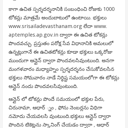
కాగా ఉచిత స్పర్శదర్శనానికి సంబంధించి రోజుకు 1000
టోకన్లు మాత్రమే అందుబాటులో ఉంటాయి. భక్తులు
www.srisailadevasthanam.org లేదా www.
aptemples.ap.gov.in ద్వారా ఈ ఉచిత టోకన్లు
పొందవచ్చు. ప్రస్తుతం పరోక్ష సేవ విధానానికి అమలులో
ఉన్నట్లుగానే ఈ ఉచితటోకన్లు కూడా భక్తులు ఒక్కరోజు
ముందుగా ఆన్లైన్ ద్వారా పొందవలసివుంటుంది. అనగా
మంగళవారం మధ్యాహ్నం స్పర్శదర్శనం చేసుకోవలసిన
భక్తులు సోమవారం నాడే నిర్ధిష్ట సమయంలోగా ఈ టోకన్లు
ఆన్లైన్ నందు పొందవలసివుంటుంది.
ఆన్లైన్ లో టోకన్లు పొందే సమయంలో భక్తుల పేరు,
చిరునామా, ఆధార్ ్నం , ఫోను నెంబర్లను విధిగా
నమోదు చేయవలసి వుంటుంది.
భక్తులు ఆన్లైన్ ద్వారా
పొందిన టికెట్లను స్కానింగ్ చేయడం ద్వారా , ఆధార్