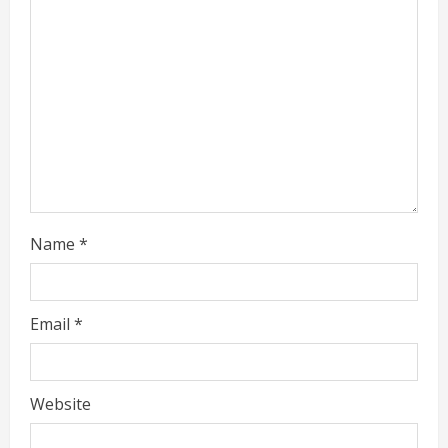
e
a
d
i
n
g
Name
*
Email
*
Website