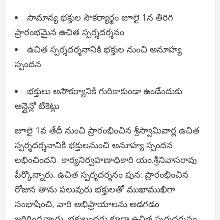
సామాన్య భక్తుల సౌకర్యార్థం జూలై 1న తిరిగి
ప్రారంభమైన ఉచిత స్పర్శదర్శనం
ఉచిత స్పర్శదర్శనానికి భక్తుల నుంచి అనూహ్య
స్పందన
భక్తులు అసౌకర్యానికి గురికాకుండా ఉండేందుకు
ఆన్లైన్లో టికెట్లు
జూలై 1వ తేదీ నుంచి ప్రారంభించిన శ్రీస్వామివార్ల ఉచిత
స్పర్శదర్శనానికి భక్తులనుంచి అనూహ్య స్పందన
లభించిందని కార్యనిర్వహణాధికారి యం.శ్రీనివాసరావు
పేర్కొన్నారు. ఉచిత స్పర్శదర్శనం పున: ప్రారంభించిన
రోజున తాను పలువురు భక్తులతో ముఖాముఖిగా
సంభాషించి, వారి అభిప్రాయాలను అడగడం
జరిగిందన్నారు. భక్తులందరు కూడా ఉచిత స్పర్శదర్శనం