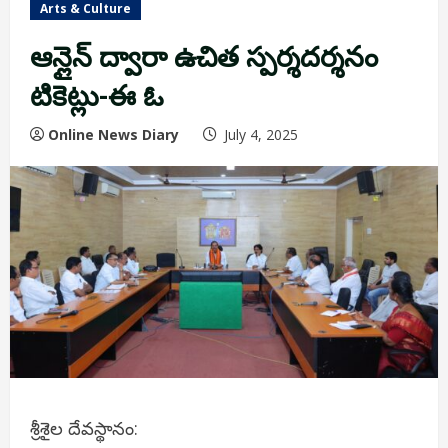
Arts & Culture
ఆన్లైన్ ద్వారా ఉచిత స్పర్శదర్శనం
టికెట్లు-ఈ ఓ
Online News Diary
July 4, 2025
శ్రీశైల దేవస్థానం: