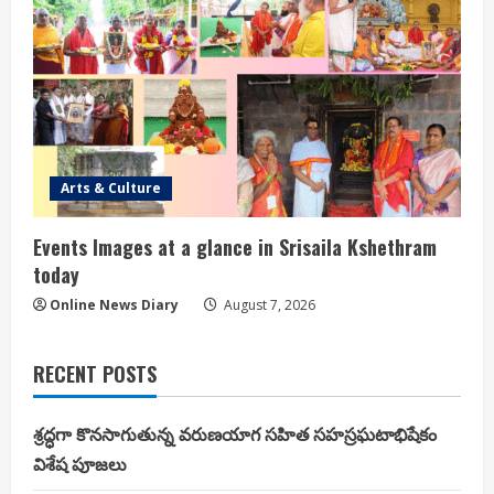
Arts & Culture
Events Images at a glance in Srisaila Kshethram
today
Online News Diary
August 7, 2026
RECENT POSTS
శ్రద్ధగా కొనసాగుతున్న వరుణయాగ సహిత సహస్రఘటాభిషేకం
విశేష పూజలు