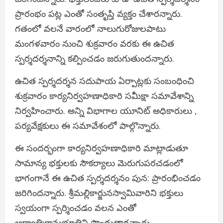
ప్రారంభం పట్ల ఎంతో సంతృప్తి వ్యక్తం చేశారన్నారు.
గతంలో వలనే వారంలో నాలుగురోజులపాటు
మంగళవారం నుంచి శుక్రవారం వరకు ఈ ఉచిత
స్పర్శదర్శనాన్ని కల్పించడం జరుగుతుందన్నారు.
ఉచిత స్పర్శదర్శన సదుపాయ ఏర్పాట్లకు సంబంధించి
శుక్రవారం కార్యనిర్వహణాధికారి సమీక్షా సమావేశాన్ని
నిర్వహించారు. అన్ని విభాగాల యూనిట్ అధికారులు ,
పర్యవేక్షకులు ఈ సమావేశంలో పాల్గొన్నారు.
ఈ సందర్భంగా కార్యనిర్వహణాధికారి మాట్లాడుతూ
సామాన్య భక్తులకు సౌకర్యాలు మెరుగుపరచడంలో
భాగంగానే ఈ ఉచిత స్పర్శదర్శనం పున: ప్రారంభించడం
జరిగిందన్నారు. శ్రీమల్లికార్జునస్వామివారిని భక్తులు
స్వయంగా స్పర్శించడం వలన ఎంతో
ఆధ్యాత్మికానుభూతిని పొందుతారన్నారు.