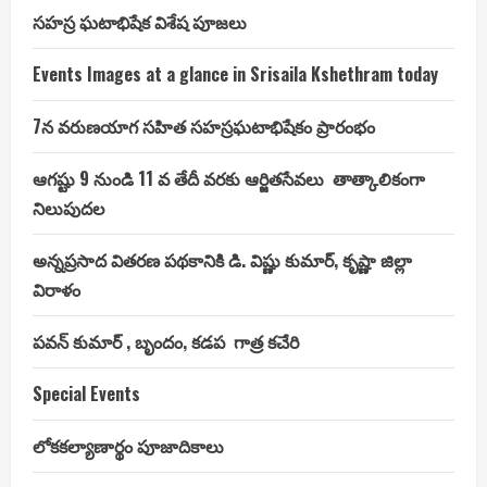
సహస్ర ఘటాభిషేక విశేష పూజలు
Events Images at a glance in Srisaila Kshethram today
7న వరుణయాగ సహిత సహస్రఘటాభిషేకం ప్రారంభం
ఆగష్టు 9 నుండి 11 వ తేదీ వరకు ఆర్జితసేవలు తాత్కాలికంగా
నిలుపుదల
అన్నప్రసాద వితరణ పథకానికి డి. విష్ణు కుమార్, కృష్ణా జిల్లా
విరాళం
పవన్ కుమార్ , బృందం, కడప గాత్ర కచేరి
Special Events
లోకకల్యాణార్థం పూజాదికాలు