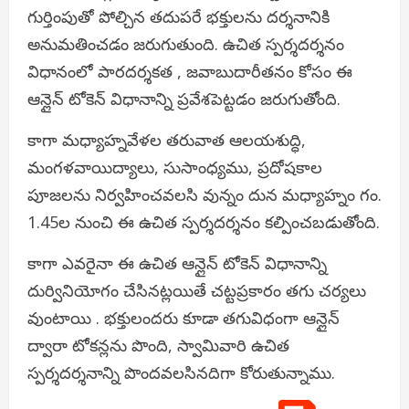
గుర్తింపుతో పోల్చిన తదుపరే భక్తులను దర్శనానికి
అనుమతించడం జరుగుతుంది. ఉచిత స్పర్శదర్శనం
విధానంలో పారదర్శకత , జవాబుదారీతనం కోసం ఈ
ఆన్లైన్ టోకెన్ విధానాన్ని ప్రవేశపెట్టడం జరుగుతోంది.
కాగా మధ్యాహ్నవేళల తరువాత ఆలయశుద్ధి,
మంగళవాయిద్యాలు, సుసాంధ్యము, ప్రదోషకాల
పూజలను నిర్వహించవలసి వున్నం దున మధ్యాహ్నం గం.
1.45ల నుంచి ఈ ఉచిత స్పర్శదర్శనం కల్పించబడుతోంది.
కాగా ఎవరైనా ఈ ఉచిత ఆన్లైన్ టోకెన్ విధానాన్ని
దుర్వినియోగం చేసినట్లయితే చట్టప్రకారం తగు చర్యలు
వుంటాయి .
భక్తులందరు కూడా తగువిధంగా ఆన్లైన్
ద్వారా టోకన్లను పొంది, స్వామివారి ఉచిత
స్పర్శదర్శనాన్ని పొందవలసినదిగా కోరుతున్నాము.