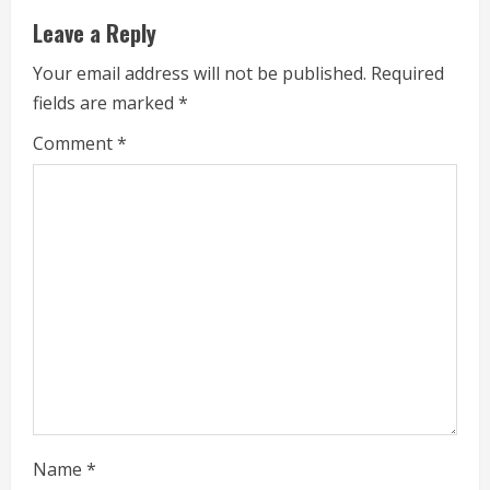
e
Leave a Reply
R
Your email address will not be published.
Required
fields are marked
*
e
Comment
*
a
d
i
n
g
Name
*