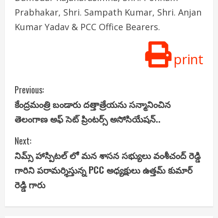
Prabhakar, Shri. Sampath Kumar, Shri. Anjan
Kumar Yadav & PCC Office Bearers.
print
C
Previous:
కేంద్రమంత్రి బండారు దత్తాత్రేయను సన్మానించిన
o
తెలంగాణ అఫ్ సెట్ ప్రింటర్స్ అసోసియేషన్..
n
Next:
t
నిమ్స్ హాస్పిటల్ లో మన శాసన సభ్యులు వంశీచంద్ రెడ్డి
i
గారిని పరామర్శిస్తున్న PCC అధ్యక్షులు ఉత్తమ్ కుమార్
రెడ్డి గారు
n
u