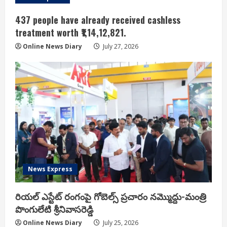
437 people have already received cashless
treatment worth ₹1,14,12,821.
Online News Diary
July 27, 2026
News Express
రియ‌ల్ ఎస్టేట్ రంగంపై గోబెల్స్ ప్ర‌చారం న‌మ్మొద్దు-మంత్రి
పొంగులేటి శ్రీ‌నివాస‌రెడ్డి
Online News Diary
July 25, 2026