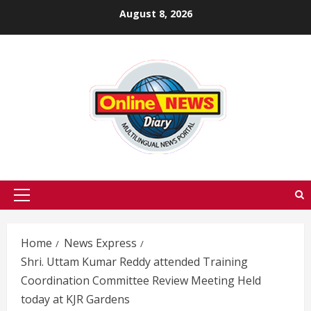
Skip
August 8, 2026
to
content
Primary
Menu
Home
News Express
Shri. Uttam Kumar Reddy attended Training
Coordination Committee Review Meeting Held
today at KJR Gardens