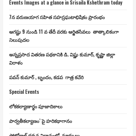
Events Images at a glance in Srisaila Kshethram today
7న వరుణయాగ సహిత సహస్రఘటాభిషేకం ప్రారంభం
ఆగష్టు 9 నుండి 11 వ తేదీ వరకు ఆర్జితసేవలు తాత్కాలికంగా
నిలుపుదల
అన్నప్రసాద వితరణ పథకానికి డి. విష్ణు కుమార్, కృష్ణా జిల్లా
విరాళం
పవన్ కుమార్ , బృందం, కడప గాత్ర కచేరి
Special Events
లోకకల్యాణార్థం పూజాదికాలు
పార్వతీకల్యాణం’ పై హరికథాగానం
ప్రోటోకాల్ దర్శన విధానంలో మార్పులు