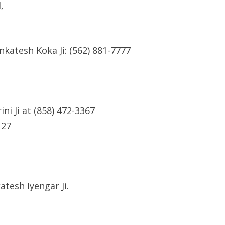
,
enkatesh Koka Ji: (562) 881-7777
ni Ji at (858) 472-3367
127
tesh Iyengar Ji.