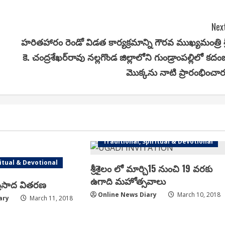
Next
హరితహారం రెండో విడత కార్యక్రమాన్ని గౌరవ ముఖ్యమంత్రి శ్ర
కె. చంద్రశేఖర్‌రావు నల్లగొండ జిల్లాలోని గుండ్రాంపల్లిలో కదం
మొక్కను నాటి ప్రారంభించార
Arts & Culture
Spiritual & Devotional
Traditional, Spiritual & Devotional
ritual & Devotional
శ్రీశైలం లో మార్చి15 నుంచి 19 వరకు
ఉగాది మహోత్సవాలు
 ప్రసాద వితరణ
Online News Diary
March 10, 2018
ary
March 11, 2018