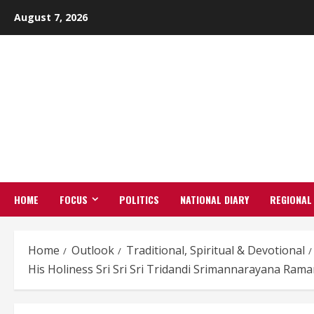
Skip
August 7, 2026
to
content
HOME
FOCUS
POLITICS
NATIONAL DIARY
REGIONAL
Home
Outlook
Traditional, Spiritual & Devotional
His Holiness Sri Sri Sri Tridandi Srimannarayana Ramanu