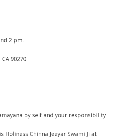
und 2 pm.
, CA 90270
amayana by self and your responsibility
s Holiness Chinna Jeeyar Swami Ji at