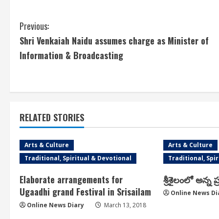
C
Previous:
Shri Venkaiah Naidu assumes charge as Minister of
o
Information & Broadcasting
n
t
i
RELATED STORIES
n
u
Arts & Culture
Arts & Culture
Traditional, Spiritual & Devotional
Traditional, Spi
e
Elaborate arrangements for
శ్రీశైలంలో అన్న
R
Ugaadhi grand Festival in Srisailam
Online News Di
Online News Diary
March 13, 2018
e