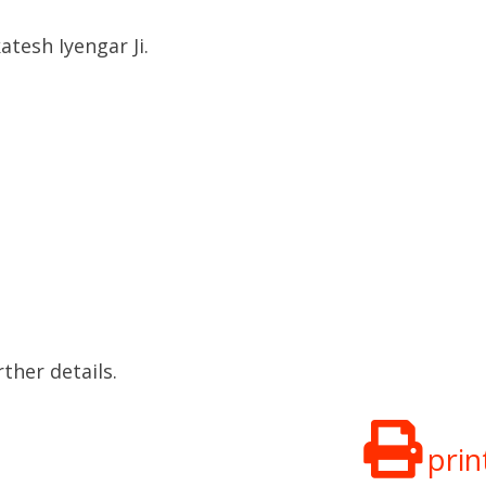
tesh Iyengar Ji.
ther details.
prin