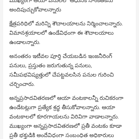
అందిపుచ్చుకోవాలన్నారు
క్షేత్రపరిధిలో మరిన్ని శౌచాలయాలను నిర్మించాలన్నారు.
విమానశ్రయాలలో ఉండేవిధంగా ఈ శౌచాలయాలు
ఉండాలన్నారు.
అనంతరం ఇటీవల పూర్తి చేయబడిన ఇంజనీరింగ్
పనులు, ప్రస్తుతం జరుగుతున్న పనులు,
సమీపభవిష్యత్తులో చేపట్టవలసిన పనుల గురించి
చర్చించారు.
అన్నప్రసాదవితరణలో ఆయా వంటకాలన్నీ రుచికరంగా
ఉండేటట్లుగా ప్రత్యేక శ్రద్ధ తీసుకోవాలన్నారు. ఆయా
వంటకాలలో కూరగాయలను విరివిగా వాడాలన్నారు.
ముఖ్యంగా అన్నప్రసాదవితరణలో ప్రతీ వంటకం కూడా
ప్రతీ భక్తుడికి అందేవిధంగా సంబంధిత అధికారులు