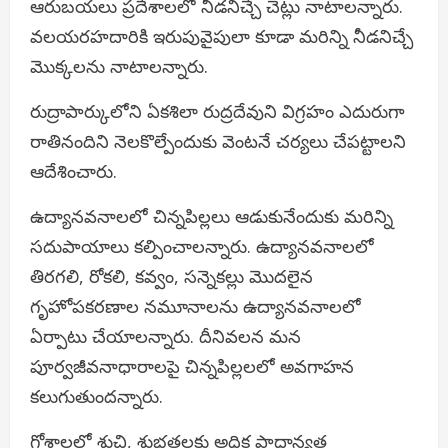
ఆరుబయలు ప్రదేశాలలో నీడనిచ్చే చెట్లు నాటాలన్నారు.
వలయరహదారికి ఇరుపువైపులా కూడా మరిన్ని నీడనిచ్చే
మొక్కలను నాటాలన్నారు.
రుద్రాపార్కులోని ఏకశిలా రుద్రదేవుని విగ్రహం ఎదురుగా
రాతినందిని నెలకొల్పేందుకు వెంటనే చర్యలు చేపట్టాలని
ఆదేశించారు.
ఉద్యానవనాలలో చిన్నపిల్లలు ఆడుకునేందుకు మరిన్ని
సదుపాయాలు కల్పించాలన్నారు. ఉద్యానవనాలలో
తిరగలి, రోకలి, కవ్వం, సన్నెకల్లు మొదలైన
గృహోపకరణాల నమూనాలను ఉద్యానవనాలలో
ఏర్పాటు చేయాలన్నారు. దీనివలన మన
పూర్వజీవనాధారాలపై చిన్నపిల్లలలో అవగాహన
కలుగుతుందన్నారు.
గోశాలలో శుచి, శుభ్రతలకు అధిక ప్రాధాన్యత