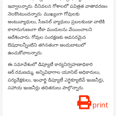
ఇవ్వాలన్నారు. దీనివలన గోశాలలో పవిత్రత వాతావరణం
నెలకొంటుందన్నారు. ముఖ్యంగా గోవులకు
అంటువ్యాధులు, సీజనల్ వ్యాధులు ప్రబలకుండా వాటికి
కాలానుగుణంగా టీకా మందులను వేయించాలని
ఆదేశించారు. గోవుల సంరక్షణకు అవసరమైన
ఔషధాలన్నీంటిని తగినతంగా అందుబాటులో
ఉంచుకోవాలన్నారు.
ఈ సమావేశంలో డిప్యూటీ కార్యనిర్వహణాధికారి
ఆర్.రమణమ్మ, అన్నివిభాగాల యూనిట్ అధికారులు,
పర్యవేక్షకులు, ఇంఛార్జి డిప్యూటీ ఎగ్జిక్యూటివ్ ఇంజనీర్లు,
సహాయ ఇంజనీర్లు తదితరులు పాల్గొన్నారు.
print