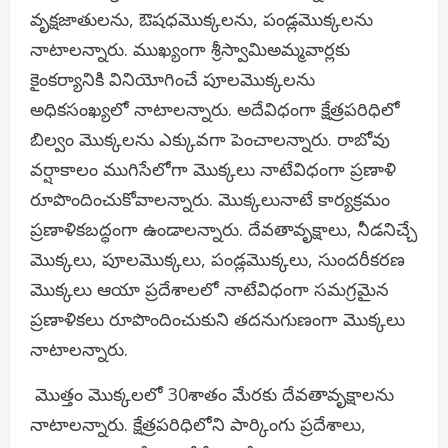
వృక్షజాతులను, ఔషధమొక్కలను, పండ్లమొక్కలను
నాటాలన్నారు. ముఖ్యంగా శ్రీస్వామిఅమ్మవార్లకు
కైంకర్యానికి వినియోగించే పూలమొక్కలను
అధికసంఖ్యలో నాటాలన్నారు. అదేవిధంగా క్షేత్రపరిధిలో
బిల్వం మొక్కలను ఎక్కువగా పెంచాలన్నారు. రాబోవు
వర్షాకాలం ముగిసేలోగా మొక్కలు నాటేవిధంగా ప్రణాళి
రూపొందించుకోవాలన్నారు. మొక్కలునాటే కార్యక్రమం
ప్రణాళికబద్ధంగా ఉండాలన్నారు. దేవతావృక్షాలు, నీడనిచ్చే
మొక్కలు, పూలమొక్కలు, పండ్లమొక్కలు, సుందరీకరణ
మొక్కలు ఆయా ప్రదేశాలలో నాటేవిధంగా సమగ్రమైన
ప్రణాళికలు రూపొందించుకుని తదనుగుణంగా మొక్కలు
నాటాలన్నారు.
మొత్తం మొక్కలలో 30శాతం మేరకు దేవతావృక్షాలను
నాటాలన్నారు. క్షేత్రపరిధిలోని పార్కింగు ప్రదేశాలు,