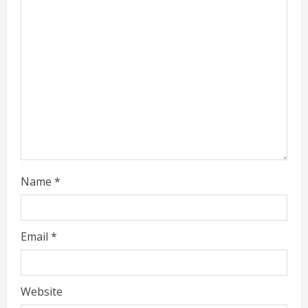
d
i
n
g
Name
*
Email
*
Website