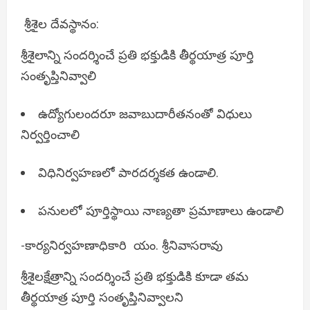
శ్రీశైల దేవస్థానం:
శ్రీశైలాన్ని సందర్శించే ప్రతి భక్తుడికి తీర్థయాత్ర పూర్తి
సంతృప్తినివ్వాలి
ఉద్యోగులందరూ జవాబుదారీతనంతో విధులు
నిర్వర్తించాలి
విధినిర్వహణలో పారదర్శకత ఉండాలి.
పనులలో పూర్తిస్థాయి నాణ్యతా ప్రమాణాలు ఉండాలి
-కార్యనిర్వహణాధికారి యం. శ్రీనివాసరావు
శ్రీశైలక్షేత్రాన్ని సందర్శించే ప్రతి భక్తుడికి కూడా తమ
తీర్థయాత్ర పూర్తి సంతృప్తినివ్వాలని