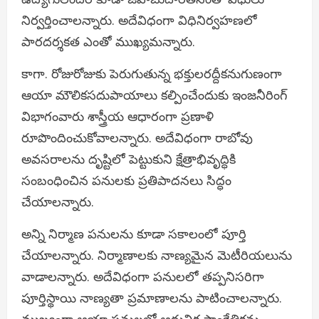
నిర్వర్తించాలన్నారు. అదేవిధంగా విధినిర్వహణలో
పారదర్శకత ఎంతో ముఖ్యమన్నారు.
కాగా. రోజురోజుకు పెరుగుతున్న భక్తులరద్దీకనుగుణంగా
ఆయా మౌలికసదుపాయాలు కల్పించేందుకు ఇంజనీరింగ్
విభాగంవారు శాస్త్రీయ ఆధారంగా ప్రణాళి
రూపొందించుకోవాలన్నారు. అదేవిధంగా రాబోవు
అవసరాలను దృష్టిలో పెట్టుకుని క్షేత్రాభివృద్ధికి
సంబంధించిన పనులకు ప్రతిపాదనలు సిద్ధం
చేయాలన్నారు.
అన్ని నిర్మాణ పనులను కూడా సకాలంలో పూర్తి
చేయాలన్నారు. నిర్మాణాలకు నాణ్యమైన మెటీరియలును
వాడాలన్నారు. అదేవిధంగా పనులలో తప్పనిసరిగా
పూర్తిస్థాయి నాణ్యతా ప్రమాణాలను పాటించాలన్నారు.
ముఖ్యంగా ఆయా పనులలో ఆధునిక సాంకేతికను