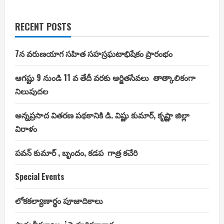
RECENT POSTS
7న వరుణయాగ సహిత సహస్రఘటాభిషేకం ప్రారంభం
ఆగష్టు 9 నుండి 11 వ తేదీ వరకు ఆర్జితసేవలు తాత్కాలికంగా
నిలుపుదల
అన్నప్రసాద వితరణ పథకానికి డి. విష్ణు కుమార్, కృష్ణా జిల్లా
విరాళం
పవన్ కుమార్ , బృందం, కడప గాత్ర కచేరి
Special Events
లోకకల్యాణార్థం పూజాదికాలు