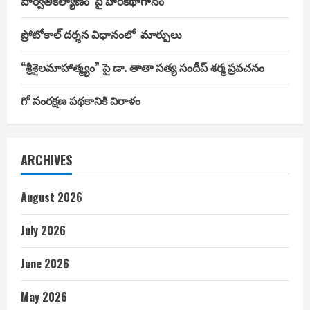
పార్వతీకల్యాణం’ పై హరికథాగానం
ప్రోటోకాల్ దర్శన విధానంలో మార్పులు
“శ్రీశైలమాహాత్మ్యం” పై డా. తాతా సత్య సందీప్ శర్మ ప్రవచనం
గో సంరక్షణ పథకానికి విరాళం
ARCHIVES
August 2026
July 2026
June 2026
May 2026