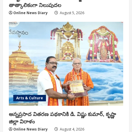
తాత్కాలికంగా నిలుపుదల
Online News Diary
August 5, 2026
Arts & Culture
అన్నప్రసాద వితరణ పథకానికి డి. విష్ణు కుమార్, కృష్ణా
జిల్లా విరాళం
Online News Diary
August 4, 2026