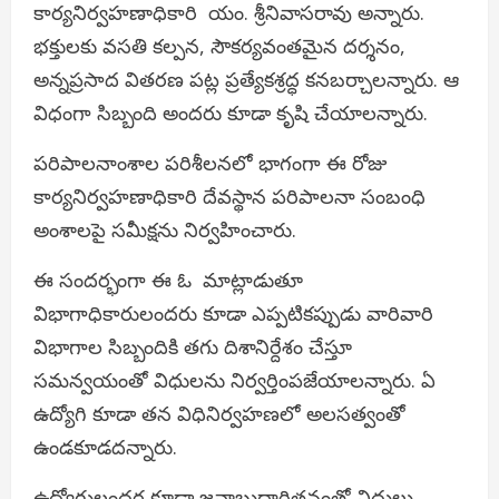
కార్యనిర్వహణాధికారి యం. శ్రీనివాసరావు అన్నారు.
భక్తులకు వసతి కల్పన, సౌకర్యవంతమైన దర్శనం,
అన్నప్రసాద వితరణ పట్ల ప్రత్యేకశ్రద్ధ కనబర్చాలన్నారు. ఆ
విధంగా సిబ్బంది అందరు కూడా కృషి చేయాలన్నారు.
పరిపాలనాంశాల పరిశీలనలో భాగంగా ఈ రోజు
కార్యనిర్వహణాధికారి దేవస్థాన పరిపాలనా సంబంధి
అంశాలపై సమీక్షను నిర్వహించారు.
ఈ సందర్భంగా ఈ ఓ మాట్లాడుతూ
విభాగాధికారులందరు కూడా ఎప్పటికప్పుడు వారివారి
విభాగాల సిబ్బందికి తగు దిశానిర్దేశం చేస్తూ
సమన్వయంతో విధులను నిర్వర్తింపజేయాలన్నారు. ఏ
ఉద్యోగి కూడా తన విధినిర్వహణలో అలసత్వంతో
ఉండకూడదన్నారు.
ఉద్యోగులందర కూడా జవాబుదారితనంతో విధులు