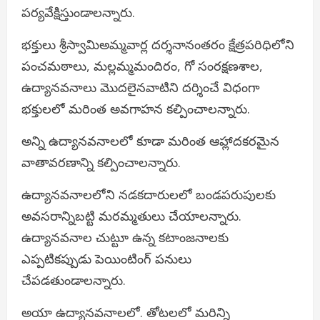
పర్యవేక్షిస్తుండాలన్నారు.
భక్తులు శ్రీస్వామిఅమ్మవార్ల దర్శనానంతరం క్షేత్రపరిధిలోని
పంచమఠాలు, మల్లమ్మమందిరం, గో సంరక్షణశాల,
ఉద్యానవనాలు మొదలైనవాటిని దర్శించే విధంగా
భక్తులలో మరింత అవగాహన కల్పించాలన్నారు.
అన్ని ఉద్యానవనాలలో కూడా మరింత ఆహ్లాదకరమైన
వాతావరణాన్ని కల్పించాలన్నారు.
ఉద్యానవనాలలోని నడకదారులలో బండపరుపులకు
అవసరాన్నిబట్టి మరమ్మతులు చేయాలన్నారు.
ఉద్యానవనాల చుట్టూ ఉన్న కటాంజనాలకు
ఎప్పటికప్పుడు పెయింటింగ్ పనులు
చేపడతుండాలన్నారు.
అయా ఉద్యానవనాలలో. తోటలలో మరిన్ని