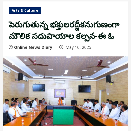
Arts & Culture
పెరుగుతున్న భక్తులరద్దీకనుగుణంగా
మౌలిక సదుపాయాల కల్పన-ఈ ఓ
Online News Diary
May 10, 2025