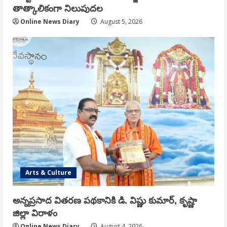
తాత్కాలికంగా నిలుపుదల
Online News Diary
August 5, 2026
Arts & Culture
అన్నప్రసాద వితరణ పథకానికి డి. విష్ణు కుమార్, కృష్ణా
జిల్లా విరాళం
Online News Diary
August 4, 2026