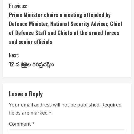
C
Previous:
Prime Minister chairs a meeting attended by
o
Defence Minister, National Security Advisor, Chief
n
of Defence Staff and Chiefs of the armed forces
and senior officials
t
i
Next:
12 న శ్రీశైల గిరిప్రదక్షిణ
n
u
e
Leave a Reply
R
Your email address will not be published.
Required
fields are marked
*
e
Comment
*
a