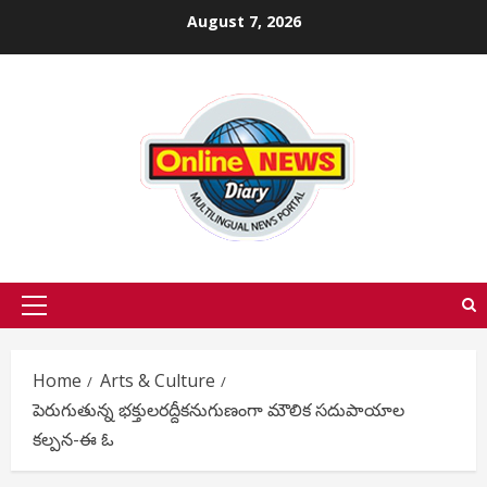
Skip
August 7, 2026
to
content
Primary
Menu
Home
Arts & Culture
పెరుగుతున్న భక్తులరద్దీకనుగుణంగా మౌలిక సదుపాయాల
కల్పన-ఈ ఓ