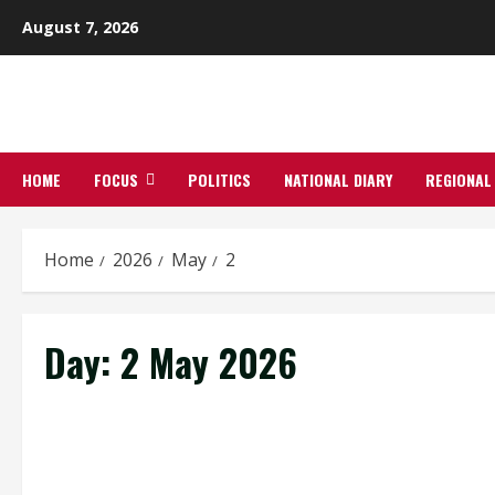
Skip
August 7, 2026
to
content
HOME
FOCUS
POLITICS
NATIONAL DIARY
REGIONAL
Home
2026
May
2
Day:
2 May 2026