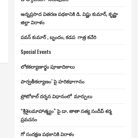
అన్నప్రసాద వితరణ పథకానికి డి. విష్ణు కుమార్, కృష్ణా
జిల్లా విరాళం
పవన్ కుమార్ , బృందం, కడప గాత్ర కచేరి
Special Events
లోకకల్యాణార్థం పూజాదికాలు
పార్వతీకల్యాణం’ పై హరికథాగానం
ప్రోటోకాల్ దర్శన విధానంలో మార్పులు
“శ్రీశైలమాహాత్మ్యం” పై డా. తాతా సత్య సందీప్ శర్మ
ప్రవచనం
గో సంరక్షణ పథకానికి విరాళం