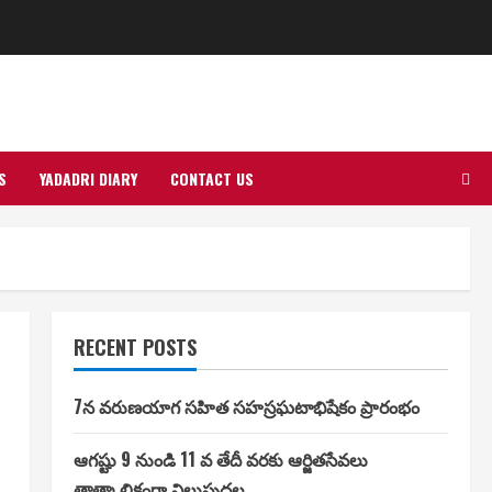
S
YADADRI DIARY
CONTACT US
RECENT POSTS
7న వరుణయాగ సహిత సహస్రఘటాభిషేకం ప్రారంభం
ఆగష్టు 9 నుండి 11 వ తేదీ వరకు ఆర్జితసేవలు
తాత్కాలికంగా నిలుపుదల