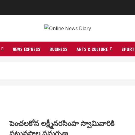
NEWS EXPRESS
BUSINESS
ARTS & CULTURE
SPORT
పెంచలకోన లక్ష్మీనరసింహ స్వామివారికి
పట్టువస్త్రాల సమర్పణ