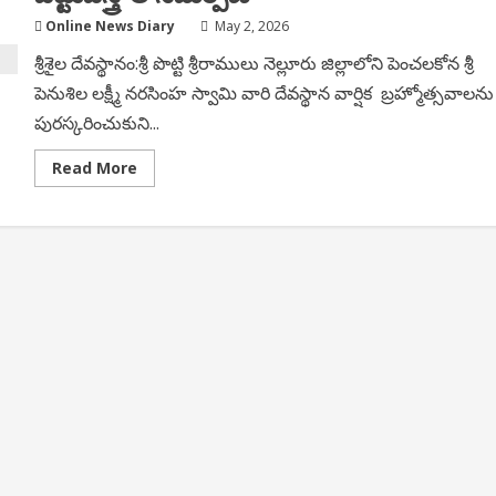
Online News Diary
May 2, 2026
శ్రీశైల దేవస్థానం:శ్రీ పొట్టి శ్రీరాములు నెల్లూరు జిల్లాలోని పెంచలకోన శ్రీ
పెనుశిల లక్ష్మీ నరసింహ స్వామి వారి దేవస్థాన వార్షిక బ్రహ్మోత్సవాలను
పురస్కరించుకుని...
Read
Read More
more
about
పెంచలకోన
లక్ష్మీనరసింహ
స్వామివారికి
పట్టువస్త్రాల
సమర్పణ