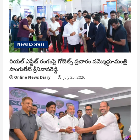
News Express
రియ‌ల్ ఎస్టేట్ రంగంపై గోబెల్స్ ప్ర‌చారం న‌మ్మొద్దు-మంత్రి
పొంగులేటి శ్రీ‌నివాస‌రెడ్డి
Online News Diary
July 25, 2026