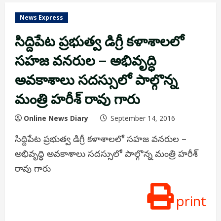
News Express
సిద్దిపేట ప్రభుత్వ డిగ్రీ కళాశాలలో
సహజ వనరుల – అభివృద్ధి
అవకాశాలు సదస్సులో పాల్గొన్న
మంత్రి హరీశ్ రావు గారు
Online News Diary
September 14, 2016
సిద్దిపేట ప్రభుత్వ డిగ్రీ కళాశాలలో సహజ వనరుల –
అభివృద్ధి అవకాశాలు సదస్సులో పాల్గొన్న మంత్రి హరీశ్
రావు గారు
print