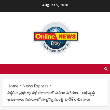
Skip
August 9, 2026
to
content
Primary
Menu
Home
News Express
సిద్దిపేట ప్రభుత్వ డిగ్రీ కళాశాలలో సహజ వనరుల – అభివృద్ధి
అవకాశాలు సదస్సులో పాల్గొన్న మంత్రి హరీశ్ రావు గారు