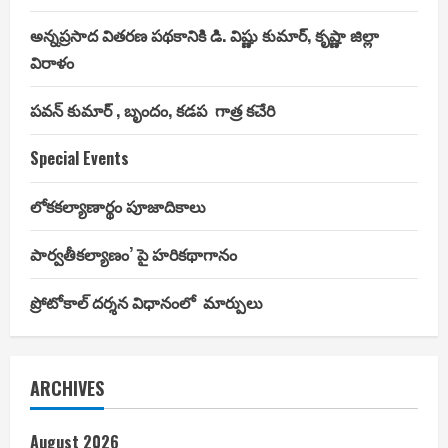
అన్నప్రసాద వితరణ పథకానికి డి. విష్ణు కుమార్, కృష్ణా జిల్లా
విరాళం
పవన్ కుమార్ , బృందం, కడప గాత్ర కచేరి
Special Events
లోకకల్యాణార్థం పూజాదికాలు
పార్వతీకల్యాణం’ పై హరికథాగానం
ప్రోటోకాల్ దర్శన విధానంలో మార్పులు
ARCHIVES
August 2026