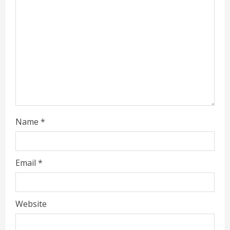
d
i
n
g
Name
*
Email
*
Website