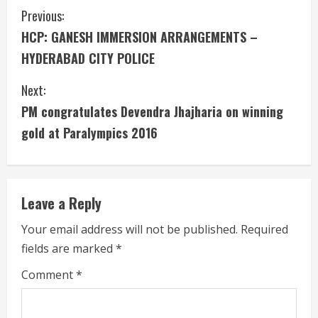
C
Previous:
HCP: GANESH IMMERSION ARRANGEMENTS –
o
HYDERABAD CITY POLICE
n
Next:
t
PM congratulates Devendra Jhajharia on winning
i
gold at Paralympics 2016
n
u
Leave a Reply
e
Your email address will not be published.
Required
fields are marked
*
R
Comment
*
e
a