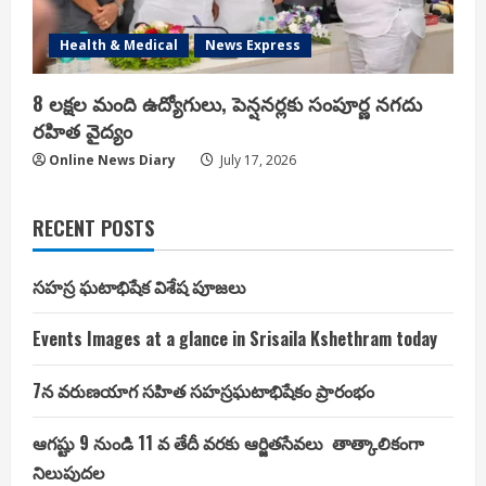
Health & Medical
News Express
8 లక్షల మంది ఉద్యోగులు, పెన్షనర్లకు సంపూర్ణ నగదు
రహిత వైద్యం
Online News Diary
July 17, 2026
RECENT POSTS
సహస్ర ఘటాభిషేక విశేష పూజలు
Events Images at a glance in Srisaila Kshethram today
7న వరుణయాగ సహిత సహస్రఘటాభిషేకం ప్రారంభం
ఆగష్టు 9 నుండి 11 వ తేదీ వరకు ఆర్జితసేవలు తాత్కాలికంగా
నిలుపుదల