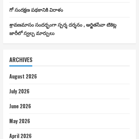
గో సంరక్షణ పథకానికి విరాళం
శ్రావణమాసం సందర్భంగా స్పర్శ దర్శనం , ఆర్జితసేవా టికెట్ల
జారీలో స్వల్ప మార్పులు
ARCHIVES
August 2026
July 2026
June 2026
May 2026
April 2026