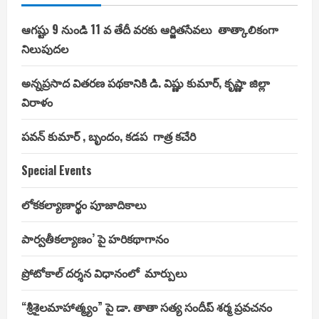
ఆగష్టు 9 నుండి 11 వ తేదీ వరకు ఆర్జితసేవలు తాత్కాలికంగా
నిలుపుదల
అన్నప్రసాద వితరణ పథకానికి డి. విష్ణు కుమార్, కృష్ణా జిల్లా
విరాళం
పవన్ కుమార్ , బృందం, కడప గాత్ర కచేరి
Special Events
లోకకల్యాణార్థం పూజాదికాలు
పార్వతీకల్యాణం’ పై హరికథాగానం
ప్రోటోకాల్ దర్శన విధానంలో మార్పులు
“శ్రీశైలమాహాత్మ్యం” పై డా. తాతా సత్య సందీప్ శర్మ ప్రవచనం