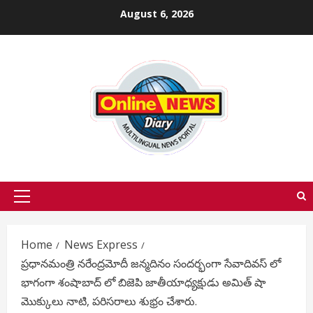
Skip
August 6, 2026
to
content
Primary
Menu
Home
News Express
ప్రధానమంత్రి నరేంద్రమోదీ జన్మదినం సందర్భంగా సేవాదివస్ లో
భాగంగా శంషాబాద్ లో బిజెపి జాతీయాధ్యక్షుడు అమిత్ షా
మొక్కులు నాటి, పరిసరాలు శుభ్రం చేశారు.