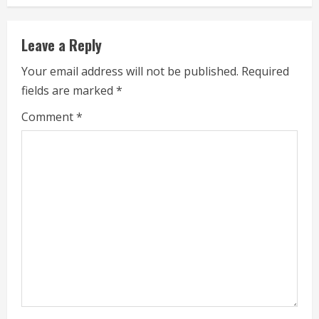
e
R
Leave a Reply
e
Your email address will not be published.
Required
a
fields are marked
*
d
Comment
*
i
n
g