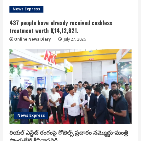
News Express
437 people have already received cashless
treatment worth ₹1,14,12,821.
Online News Diary
July 27, 2026
News Express
రియ‌ల్ ఎస్టేట్ రంగంపై గోబెల్స్ ప్ర‌చారం న‌మ్మొద్దు-మంత్రి
పొంగులేటి శ్రీ‌నివాస‌రెడ్డి