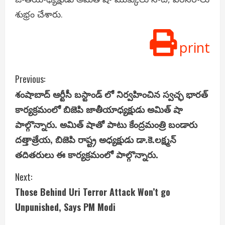
శుభ్రం చేశారు.
print
C
Previous:
శంషాబాద్ ఆర్టీసీ బస్టాండ్ లో నిర్వహించిన స్వచ్ఛ భారత్
o
కార్యక్రమంలో బిజెపి జాతీయాధ్యక్షుడు అమిత్ షా
n
పాల్గొన్నారు. అమిత్ షాతో పాటు కేంద్రమంత్రి బండారు
దత్తాత్రేయ, బిజెపి రాష్ట్ర అధ్యక్షుడు డా.కె.లక్ష్మన్
t
తదితరులు ఈ కార్యక్రమంలో పాల్గొన్నారు.
i
Next:
n
Those Behind Uri Terror Attack Won’t go
u
Unpunished, Says PM Modi