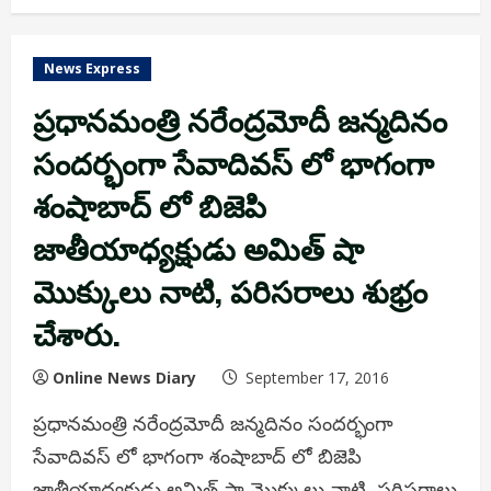
News Express
ప్రధానమంత్రి నరేంద్రమోదీ జన్మదినం
సందర్భంగా సేవాదివస్ లో భాగంగా
శంషాబాద్ లో బిజెపి
జాతీయాధ్యక్షుడు అమిత్ షా
మొక్కులు నాటి, పరిసరాలు శుభ్రం
చేశారు.
Online News Diary
September 17, 2016
ప్రధానమంత్రి నరేంద్రమోదీ జన్మదినం సందర్భంగా
సేవాదివస్ లో భాగంగా శంషాబాద్ లో బిజెపి
జాతీయాధ్యక్షుడు అమిత్ షా మొక్కులు నాటి, పరిసరాలు