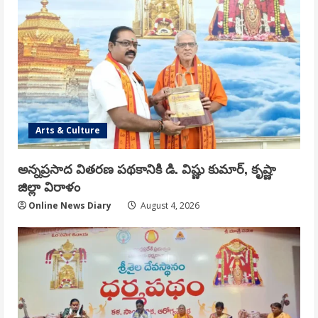
Arts & Culture
అన్నప్రసాద వితరణ పథకానికి డి. విష్ణు కుమార్, కృష్ణా
జిల్లా విరాళం
Online News Diary
August 4, 2026