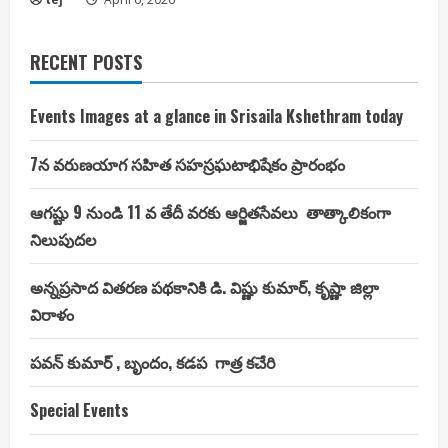
RECENT POSTS
Events Images at a glance in Srisaila Kshethram today
7న వరుణయాగ సహిత సహస్రఘటాభిషేకం ప్రారంభం
ఆగష్టు 9 నుండి 11 వ తేదీ వరకు ఆర్జితసేవలు తాత్కాలికంగా
నిలుపుదల
అన్నప్రసాద వితరణ పథకానికి డి. విష్ణు కుమార్, కృష్ణా జిల్లా
విరాళం
పవన్ కుమార్ , బృందం, కడప గాత్ర కచేరి
Special Events