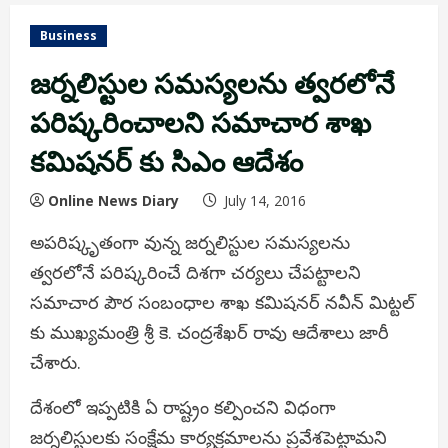
Business
జర్నలిస్టుల సమస్యలను త్వరలోనే
పరిష్కరించాలని సమాచార శాఖ
కమిషనర్ కు సిఎం ఆదేశం
Online News Diary
July 14, 2016
అపరిష్కృతంగా వున్న జర్నలిస్టుల సమస్యలను
త్వరలోనే పరిష్కరించే దిశగా చర్యలు చేపట్టాలని
సమాచార పౌర సంబంధాల శాఖ కమిషనర్ నవీన్ మిట్టల్
కు ముఖ్యమంత్రి శ్రీ కె. చంద్రశేఖర్ రావు ఆదేశాలు జారీ
చేశారు.
దేశంలో ఇప్పటికి ఏ రాష్ట్రం కల్పించని విధంగా
జర్నలిస్టులకు సంక్షేమ కార్యక్రమాలను ప్రవేశపెట్టామని