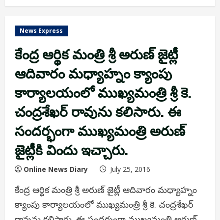
News Express
కేంద్ర ఆర్థిక మంత్రి శ్రీ అరుణ్ జైట్లీ
ఆదివారం మధ్యాహ్నం క్యాంపు
కార్యాలయంలో ముఖ్యమంత్రి శ్రీ కె.
చంద్రశేఖర్ రావును కలిసారు. ఈ
సందర్భంగా ముఖ్యమంత్రి అరుణ్
జైట్లీకి విందు ఇచ్చారు.
Online News Diary
July 25, 2016
కేంద్ర ఆర్థిక మంత్రి శ్రీ అరుణ్ జైట్లీ ఆదివారం మధ్యాహ్నం
క్యాంపు కార్యాలయంలో ముఖ్యమంత్రి శ్రీ కె. చంద్రశేఖర్
రావును కలిసారు. ఈ సందర్భంగా ముఖ్యమంత్రి అరుణ్