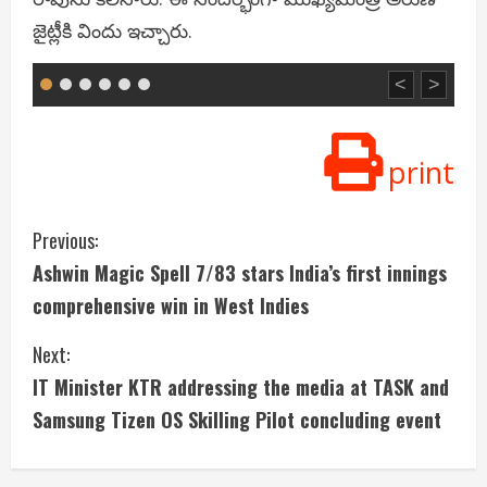
జైట్లీకి విందు ఇచ్చారు.
<
>
print
C
Previous:
Ashwin Magic Spell 7/83 stars India’s first innings
o
comprehensive win in West Indies
n
Next:
t
IT Minister KTR addressing the media at TASK and
i
Samsung Tizen OS Skilling Pilot concluding event
n