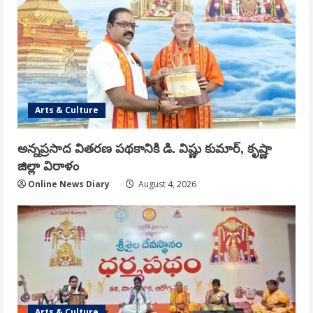
Arts & Culture
అన్నప్రసాద వితరణ పథకానికి డి. విష్ణు కుమార్, కృష్ణా
జిల్లా విరాళం
Online News Diary
August 4, 2026
Arts & Culture