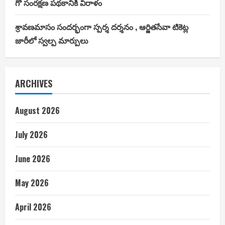
గో సంరక్షణ పథకానికి విరాళం
శ్రావణమాసం సందర్భంగా స్పర్శ దర్శనం , ఆర్జితసేవా టికెట్ల
జారీలో స్వల్ప మార్పులు
ARCHIVES
August 2026
July 2026
June 2026
May 2026
April 2026