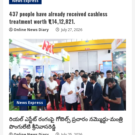
News Express
437 people have already received cashless
treatment worth ₹1,14,12,821.
Online News Diary
July 27, 2026
News Express
రియ‌ల్ ఎస్టేట్ రంగంపై గోబెల్స్ ప్ర‌చారం న‌మ్మొద్దు-మంత్రి
పొంగులేటి శ్రీ‌నివాస‌రెడ్డి
Online News Diary
July 25, 2026