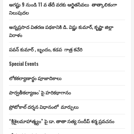
ఆగష్టు 9 నుండి 11 వ తేదీ వరకు ఆర్జితసేవలు తాత్కాలికంగా
నిలుపుదల
అన్నప్రసాద వితరణ పథకానికి డి. విష్ణు కుమార్, కృష్ణా జిల్లా
విరాళం
పవన్ కుమార్ , బృందం, కడప గాత్ర కచేరి
Special Events
లోకకల్యాణార్థం పూజాదికాలు
పార్వతీకల్యాణం’ పై హరికథాగానం
ప్రోటోకాల్ దర్శన విధానంలో మార్పులు
“శ్రీశైలమాహాత్మ్యం” పై డా. తాతా సత్య సందీప్ శర్మ ప్రవచనం