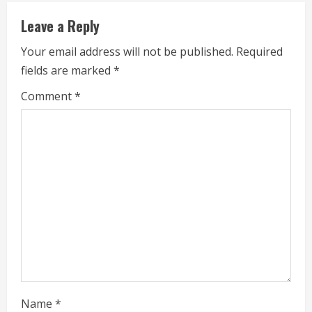
u
Leave a Reply
e
Your email address will not be published.
Required
fields are marked
*
R
Comment
*
e
a
d
i
n
g
Name
*