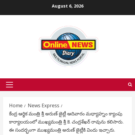
Skip
August 6, 2026
to
content
Primary
Menu
Home
News Express
కేంద్ర ఆర్థిక మంత్రి శ్రీ అరుణ్ జైట్లీ ఆదివారం మధ్యాహ్నం క్యాంపు
కార్యాలయంలో ముఖ్యమంత్రి శ్రీ కె. చంద్రశేఖర్ రావును కలిసారు.
ఈ సందర్భంగా ముఖ్యమంత్రి అరుణ్ జైట్లీకి విందు ఇచ్చారు.