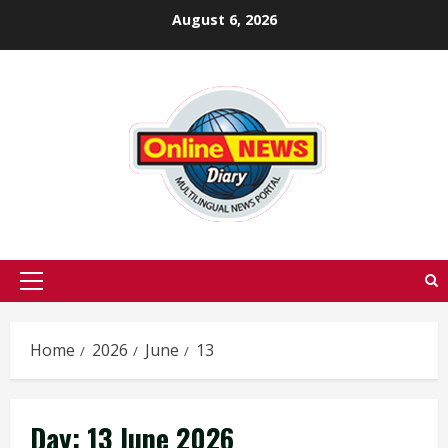
Skip
August 6, 2026
to
content
Primary
Menu
Home
2026
June
13
Day:
13 June 2026