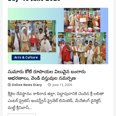
Arts & Culture
సుమారు కోటి రూపాయల విలువైన బంగారు
ఆభరణాలు, వెండి వస్తువుల సమర్పణ
Online News Diary
June 13, 2026
శ్రీశైల దేవస్థానం: కాకినాడ జిల్లా, పెద్దాపురానికి చెందిన శ్రీ లలితా
ఎంటర్ ప్రైజెస్ ఇండస్ట్రీస్ ప్రైవేట్ లిమిటెడ్, మేనేజింగ్ డైరెక్టర్,
మట్టే శ్రీనివాస్,...