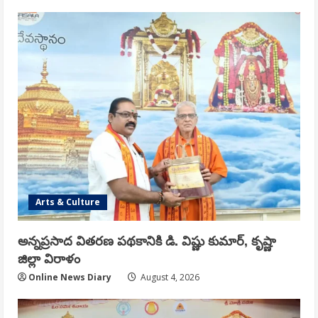
Arts & Culture
అన్నప్రసాద వితరణ పథకానికి డి. విష్ణు కుమార్, కృష్ణా
జిల్లా విరాళం
Online News Diary
August 4, 2026