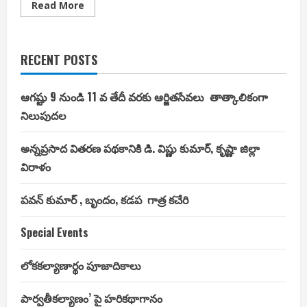
Read
Read More
more
about
సుమారు
కోటి
రూపాయల
RECENT POSTS
విలువైన
బంగారు
ఆభరణాలు,
వెండి
ఆగష్టు 9 నుండి 11 వ తేదీ వరకు ఆర్జితసేవలు తాత్కాలికంగా
వస్తువుల
సమర్పణ
నిలుపుదల
అన్నప్రసాద వితరణ పథకానికి డి. విష్ణు కుమార్, కృష్ణా జిల్లా
విరాళం
పవన్ కుమార్ , బృందం, కడప గాత్ర కచేరి
Special Events
లోకకల్యాణార్థం పూజాదికాలు
పార్వతీకల్యాణం’ పై హరికథాగానం