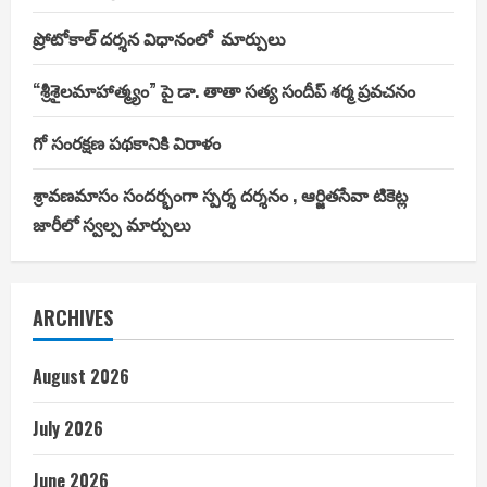
ప్రోటోకాల్ దర్శన విధానంలో మార్పులు
“శ్రీశైలమాహాత్మ్యం” పై డా. తాతా సత్య సందీప్ శర్మ ప్రవచనం
గో సంరక్షణ పథకానికి విరాళం
శ్రావణమాసం సందర్భంగా స్పర్శ దర్శనం , ఆర్జితసేవా టికెట్ల
జారీలో స్వల్ప మార్పులు
ARCHIVES
August 2026
July 2026
June 2026